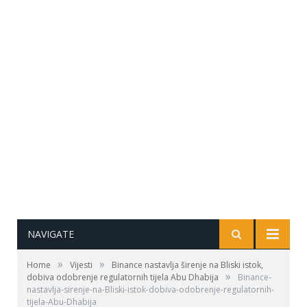
NAVIGATE
»
»
Home
Vijesti
Binance nastavlja širenje na Bliski istok,
»
dobiva odobrenje regulatornih tijela Abu Dhabija
Binance-
nastavlja-sirenje-na-Bliski-istok-dobiva-odobrenje-regulatornih-
tijela-Abu-Dhabija