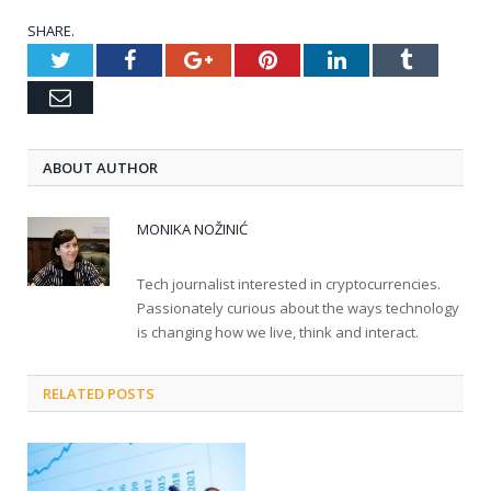
SHARE.
Twitter
Facebook
Google+
Pinterest
LinkedIn
Tumblr
Email
ABOUT AUTHOR
MONIKA NOŽINIĆ
Tech journalist interested in cryptocurrencies.
Passionately curious about the ways technology
is changing how we live, think and interact.
RELATED POSTS