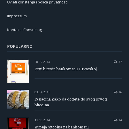
Uvjeti korištenja i polica privatnosti
Impressum
Kontakt i Consulting
POPULARNO
28.09.2014
77
Prvi bitcoin bankomat u Hrvatskoj!
03.04.2016
16
15 načina kako da dođete do svog prvog
bitcoina
11.10.2014
14
Kupnja bitcoina na bankomatu