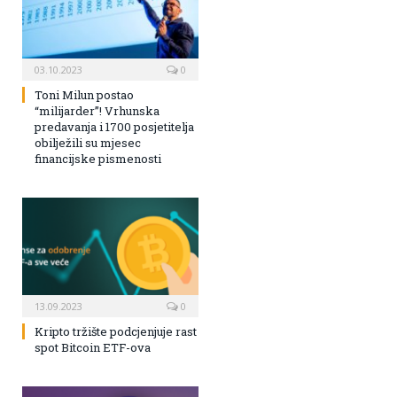
03.10.2023
0
Toni Milun postao
“milijarder”! Vrhunska
predavanja i 1700 posjetitelja
obilježili su mjesec
financijske pismenosti
13.09.2023
0
Kripto tržište podcjenjuje rast
spot Bitcoin ETF-ova