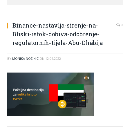
Binance-nastavlja-sirenje-na-
0
Bliski-istok-dobiva-odobrenje-
regulatornih-tijela-Abu-Dhabija
BY
MONIKA NOŽINIĆ
ON
12.04.2022