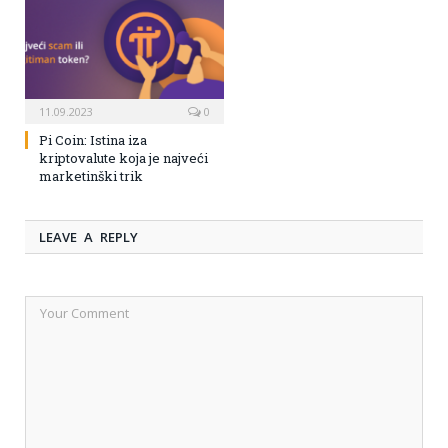
11.09.2023
0
Pi Coin: Istina iza
kriptovalute koja je najveći
marketinški trik
LEAVE A REPLY