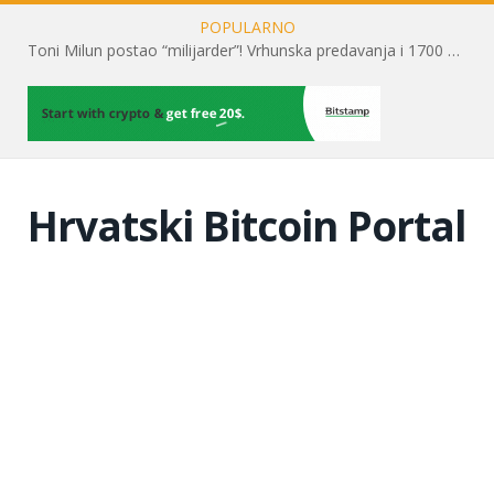
POPULARNO
Toni Milun postao “milijarder”! Vrhunska predavanja i 1700 posjetitelja obilježili su mjesec financijske pismenosti
Hrvatski Bitcoin Portal