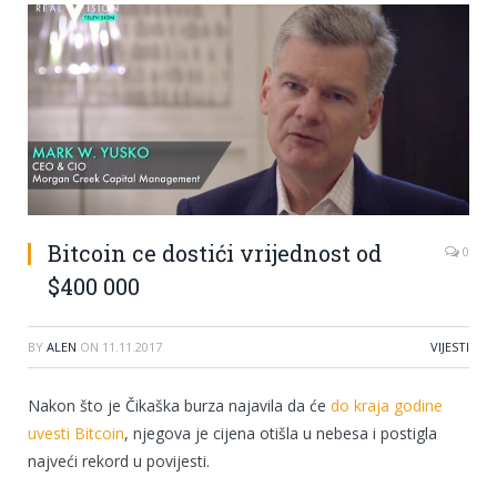
Bitcoin ce dostići vrijednost od
0
$400 000
BY
ALEN
ON
11.11.2017
VIJESTI
Nakon što je Čikaška burza najavila da će
do kraja godine
uvesti Bitcoin
, njegova je cijena otišla u nebesa i postigla
najveći rekord u povijesti.