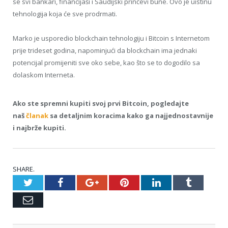
se svi bankari, financijaši i Saudijski prinčevi bune. Ovo je uistinu
tehnologija koja će sve prodrmati.
Marko je usporedio blockchain tehnologiju i Bitcoin s Internetom
prije trideset godina, napominjući da blockchain ima jednaki
potencijal promijeniti sve oko sebe, kao što se to dogodilo sa
dolaskom Interneta.
Ako ste spremni kupiti svoj prvi Bitcoin, pogledajte
naš
članak
sa detaljnim koracima kako ga najjednostavnije
i najbrže kupiti.
SHARE.
Twitter
Facebook
Google+
Pinterest
LinkedIn
Tumblr
Email