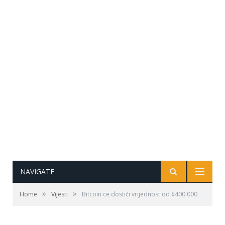
NAVIGATE
»
»
Home
Vijesti
Bitcoin ce dostići vrijednost od $400 000