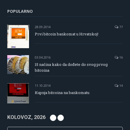
POPULARNO
28.09.2014
77
Prvi bitcoin bankomat u Hrvatskoj!
03.04.2016
16
15 načina kako da dođete do svog prvog
bitcoina
11.10.2014
14
Kupnja bitcoina na bankomatu
KOLOVOZ, 2026