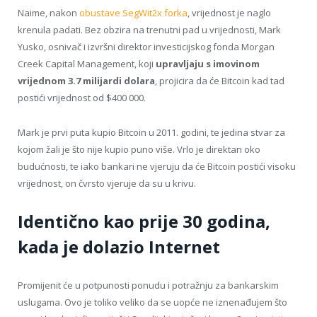
Naime, nakon
obustave SegWit2x forka
, vrijednost je naglo
krenula padati. Bez obzira na trenutni pad u vrijednosti, Mark
Yusko, osnivač i izvršni direktor investicijskog fonda Morgan
Creek Capital Management, koji
upravljaju s imovinom
vrijednom 3.7 milijardi dolara
, projicira da će Bitcoin kad tad
postići vrijednost od $400 000.
Mark je prvi puta kupio Bitcoin u 2011. godini, te jedina stvar za
kojom žali je što nije kupio puno više. Vrlo je direktan oko
budućnosti, te iako bankari ne vjeruju da će Bitcoin postići visoku
vrijednost, on čvrsto vjeruje da su u krivu.
Identično kao prije 30 godina,
kada je dolazio Internet
Promijenit će u potpunosti ponudu i potražnju za bankarskim
uslugama. Ovo je toliko veliko da se uopće ne iznenađujem što