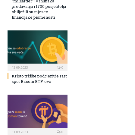
“milijarder”! Vrhunska
predavanja i 1700 posjetitelja
obilježili su mjesec
financijske pismenosti
13.09.2023
0
Kripto tržište podcjenjuje rast
spot Bitcoin ETF-ova
11.09.2023
0