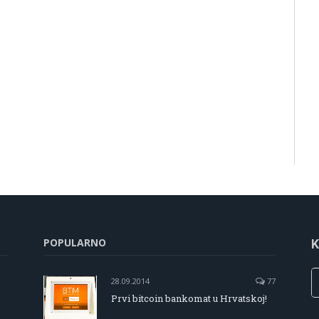
POPULARNO
K
28.09.2014
77
Prvi bitcoin bankomat u Hrvatskoj!