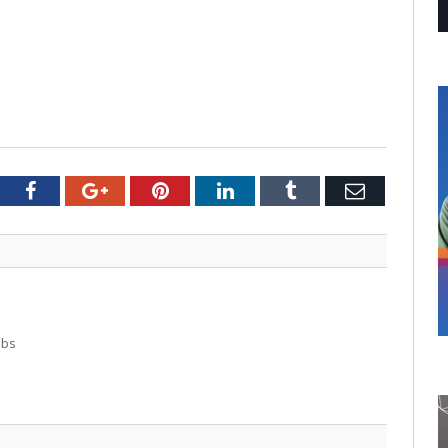
tter
Facebook
Google+
Pinterest
LinkedIn
Tumblr
Email
abs