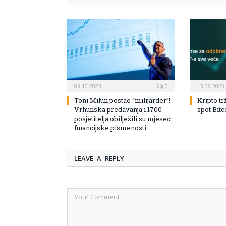
03.10.2023
0
13.09.2023
Toni Milun postao “milijarder”!
Kripto tr
Vrhunska predavanja i 1700
spot Bit
posjetitelja obilježili su mjesec
financijske pismenosti
LEAVE A REPLY