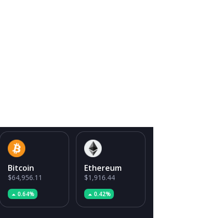
Bitcoin
Ethereum
$64,956.11
$1,916.44
0.64%
0.42%