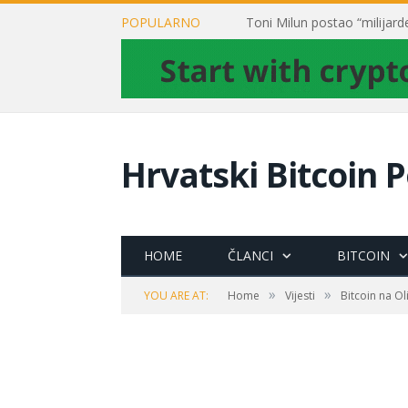
POPULARNO
Hrvatski Bitcoin P
HOME
ČLANCI
BITCOIN
»
»
YOU ARE AT:
Home
Vijesti
Bitcoin na O