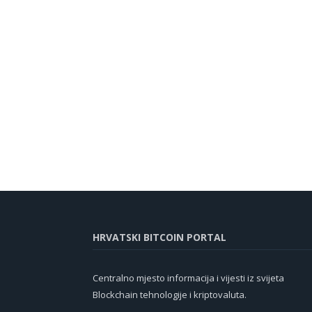
HRVATSKI BITCOIN PORTAL
Centralno mjesto informacija i vijesti iz svijeta
Blockchain tehnologije i kriptovaluta.