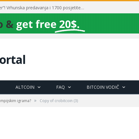
Toni Milun postao “milijarder”! Vrhunska predavanja i 1700 posjetitelja obilježili su mjesec financijske pismenosti
ortal
ALTCOIN
FAQ
BITCOIN VODIČ
»
limpijskim igrama?
Copy of crobitcoin (3)