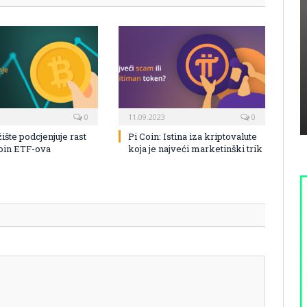
0
11.09.2023
0
žište podcjenjuje rast
Pi Coin: Istina iza kriptovalute
coin ETF-ova
koja je najveći marketinški trik