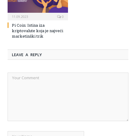
11.09.2023
0
Pi Coin: Istina iza
kriptovalute koja je najveći
marketinški trik
LEAVE A REPLY