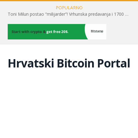
POPULARNO
Toni Milun postao “milijarder”! Vrhunska predavanja i 1700 posjetitelja obilježili su mjesec financijske pismenosti
Hrvatski Bitcoin Portal