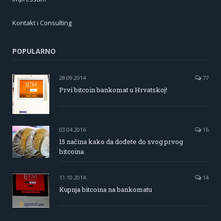
Kontakt i Consulting
POPULARNO
28.09.2014
77
Prvi bitcoin bankomat u Hrvatskoj!
03.04.2016
16
15 načina kako da dođete do svog prvog
bitcoina
11.10.2014
14
Kupnja bitcoina na bankomatu