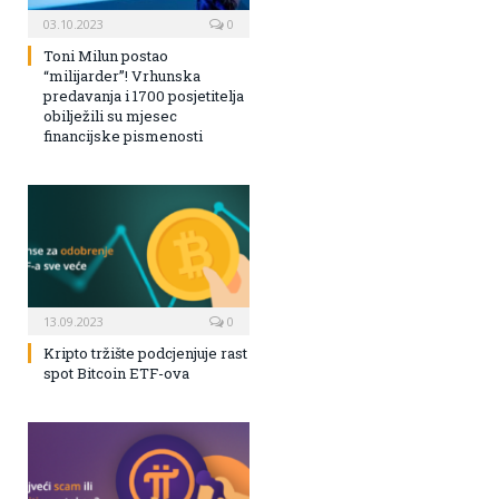
03.10.2023
0
Toni Milun postao
“milijarder”! Vrhunska
predavanja i 1700 posjetitelja
obilježili su mjesec
financijske pismenosti
13.09.2023
0
Kripto tržište podcjenjuje rast
spot Bitcoin ETF-ova