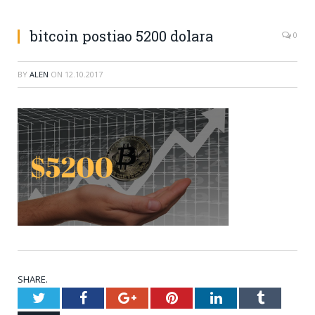
bitcoin postiao 5200 dolara
0
BY
ALEN
ON
12.10.2017
SHARE.
Twitter
Facebook
Google+
Pinterest
LinkedIn
Tumblr