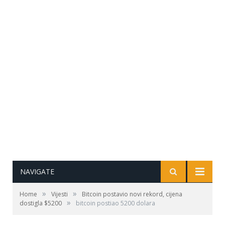
NAVIGATE
»
»
Home
Vijesti
Bitcoin postavio novi rekord, cijena
»
dostigla $5200
bitcoin postiao 5200 dolara