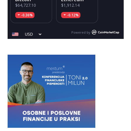
$64,727.10
$1,912.14
-0.36%
-0.12%
Powered by