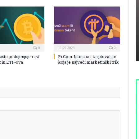
0
11.09.2023
0
žište podcjenjuje rast
Pi Coin: Istina iza kriptovalute
coin ETF-ova
koja je najveći marketinški trik