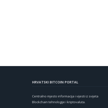
HRVATSKI BITCOIN PORTAL
Centralno mjesto informacija i vijesti iz svijeta
Blockchain tehnologije i kriptovaluta.