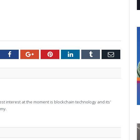
tter
Facebook
Google+
Pinterest
LinkedIn
Tumblr
Email
t interest at the moment is blockchain technology and its'
omy.