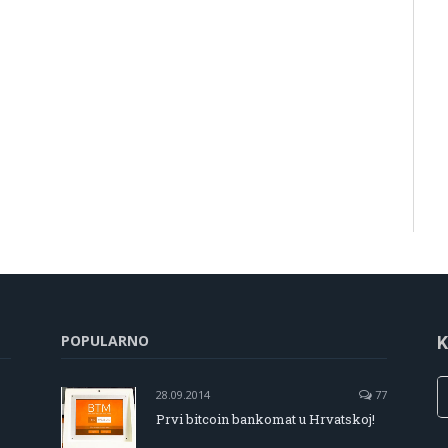
POPULARNO
K
28.09.2014
77
Prvi bitcoin bankomat u Hrvatskoj!