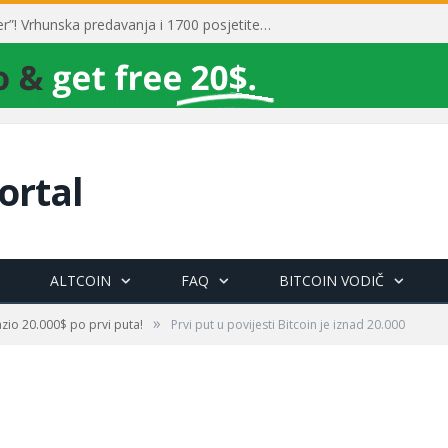
Toni Milun postao “milijarder”! Vrhunska predavanja i 1700 posjetitelja obilježili su mjesec financijske pismenosti
ortal
ALTCOIN
FAQ
BITCOIN VODIČ
»
azio 20.000$ po prvi puta!
Prvi put u povijesti Bitcoin je iznad 20.000