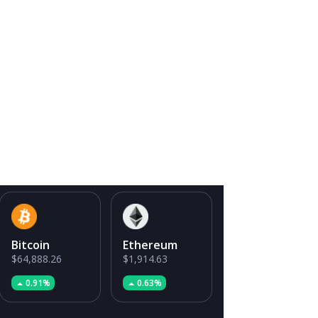
Bitcoin
Ethereum
$64,888.26
$1,914.63
0.91%
0.63%