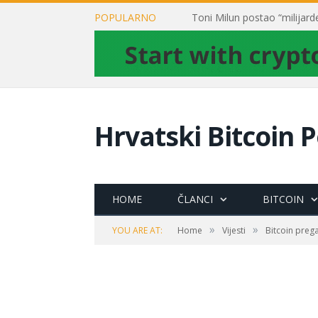
POPULARNO
Hrvatski Bitcoin P
HOME
ČLANCI
BITCOIN
»
»
YOU ARE AT:
Home
Vijesti
Bitcoin preg