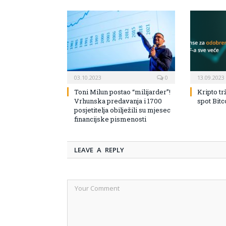
03.10.2023
0
13.09.2023
Toni Milun postao “milijarder”!
Kripto tr
Vrhunska predavanja i 1700
spot Bit
posjetitelja obilježili su mjesec
financijske pismenosti
LEAVE A REPLY