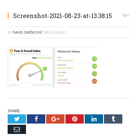
Screenshot-2021-08-23-at-13.38.15
0
BY
DAVID OREŠKOVIĆ
ON
23.08.2021
SHARE.
Twitter
Facebook
Google+
Pinterest
LinkedIn
Tumblr
Email