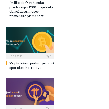
“milijarder”! Vrhunska
predavanja i 1700 posjetitelja
obilježili su mjesec
financijske pismenosti
13.09.2023
0
Kripto tržište podcjenjuje rast
spot Bitcoin ETF-ova
11.09.2023
0