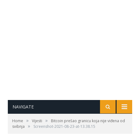
NAVIGATE
»
»
Home
Vijesti
Bitcoin prešao granicu koja nije viđena od
»
svibnja
Screenshot-2021-08-23-at-13.38.15