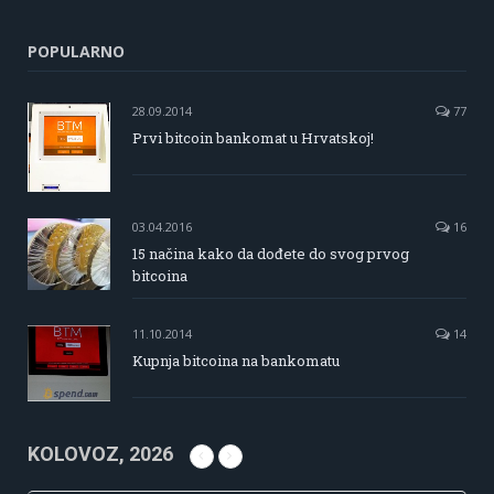
POPULARNO
28.09.2014
77
Prvi bitcoin bankomat u Hrvatskoj!
03.04.2016
16
15 načina kako da dođete do svog prvog
bitcoina
11.10.2014
14
Kupnja bitcoina na bankomatu
KOLOVOZ, 2026