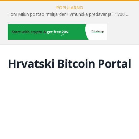
POPULARNO
Toni Milun postao “milijarder”! Vrhunska predavanja i 1700 posjetitelja obilježili su mjesec financijske pismenosti
Hrvatski Bitcoin Portal