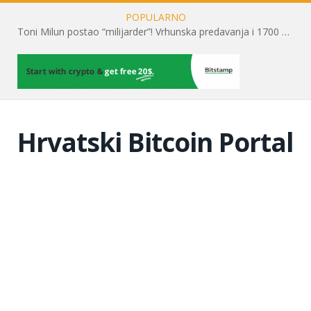
POPULARNO
Toni Milun postao “milijarder”! Vrhunska predavanja i 1700 posjetitelja obilježili su mjesec financijske pismenosti
Hrvatski Bitcoin Portal