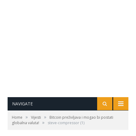
NAVIGATE
»
»
Home
Vijesti
Bitcoin preživljava i mogao bi postati
»
globalna valuta!
steve-compressor (1)