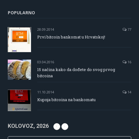
POPULARNO
28.09.2014
77
Prvi bitcoin bankomat u Hrvatskoj!
03.04.2016
16
15 načina kako da dođete do svog prvog
bitcoina
11.10.2014
14
Kupnja bitcoina na bankomatu
KOLOVOZ, 2026