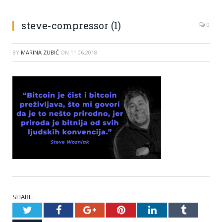
steve-compressor (1)
0
BY
MARINA ZUBIĆ
ON
11.06.2018
SHARE.
Twitter
Facebook
Google+
Pinterest
LinkedIn
Tumblr