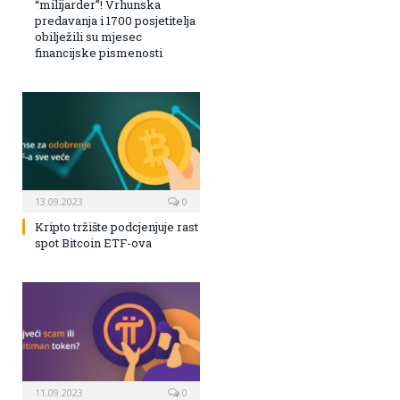
“milijarder”! Vrhunska
predavanja i 1700 posjetitelja
obilježili su mjesec
financijske pismenosti
13.09.2023
0
Kripto tržište podcjenjuje rast
spot Bitcoin ETF-ova
11.09.2023
0