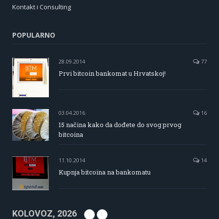
Kontakt i Consulting
POPULARNO
28.09.2014
77
Prvi bitcoin bankomat u Hrvatskoj!
03.04.2016
16
15 načina kako da dođete do svog prvog
bitcoina
11.10.2014
14
Kupnja bitcoina na bankomatu
KOLOVOZ, 2026