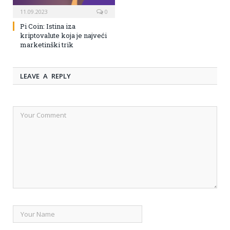
11.09.2023
0
Pi Coin: Istina iza
kriptovalute koja je najveći
marketinški trik
LEAVE A REPLY