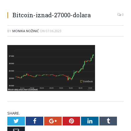
Bitcoin-iznad-27000-dolara
0
BY
MONIKA NOŽINIĆ
ON
07.06.2023
SHARE.
Twitter
Facebook
Google+
Pinterest
LinkedIn
Tumblr
Email