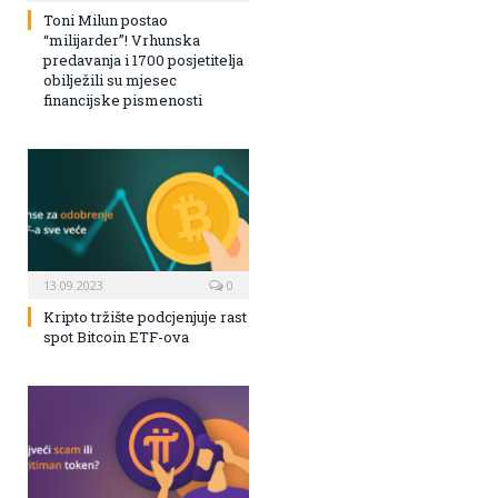
Toni Milun postao
“milijarder”! Vrhunska
predavanja i 1700 posjetitelja
obilježili su mjesec
financijske pismenosti
13.09.2023
0
Kripto tržište podcjenjuje rast
spot Bitcoin ETF-ova