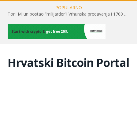
POPULARNO
Toni Milun postao “milijarder”! Vrhunska predavanja i 1700 posjetitelja obilježili su mjesec financijske pismenosti
Hrvatski Bitcoin Portal