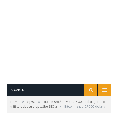
NAVIGATE
»
»
Home
Vijesti
Bitcoin skočio iznad 27 000 dolara, kripto
»
tržište odbacuje optužbe SEC-a
Bitcoin-iznad-27000-dolara