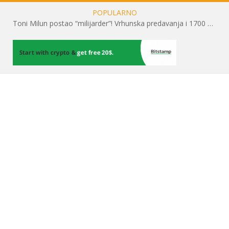
POPULARNO
Toni Milun postao “milijarder”! Vrhunska predavanja i 1700 posjetitelja obilježili su mjesec financijske pismenosti