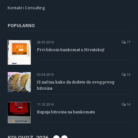
Kontakt i Consulting
POPULARNO
28.09.2014
77
Prvi bitcoin bankomat u Hrvatskoj!
03.04.2016
16
15 načina kako da dođete do svog prvog
bitcoina
11.10.2014
14
Kupnja bitcoina na bankomatu
KOLOVOZ, 2026