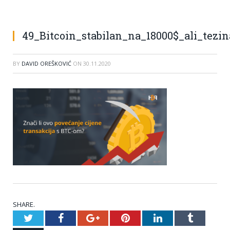
49_Bitcoin_stabilan_na_18000$_ali_tezi
BY
DAVID OREŠKOVIĆ
ON
30.11.2020
SHARE.
Twitter
Facebook
Google+
Pinterest
LinkedIn
Tumblr