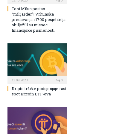
03.10.2023
0
Toni Milun postao
“milijarder”! Vrhunska
predavanja i 1700 posjetitelja
obilježili su mjesec
financijske pismenosti
13.09.2023
0
Kripto tržište podcjenjuje rast
spot Bitcoin ETF-ova