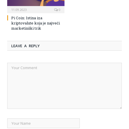
11.09.2023
0
Pi Coin: Istina iza
kriptovalute koja je najveći
marketinški trik
LEAVE A REPLY