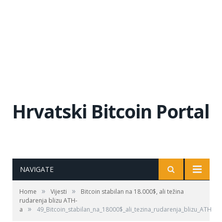
Hrvatski Bitcoin Portal
NAVIGATE
»
»
Home
Vijesti
Bitcoin stabilan na 18.000$, ali težina
rudarenja blizu ATH-
»
a
49_Bitcoin_stabilan_na_18000$_ali_tezina_rudarenja_blizu_ATH