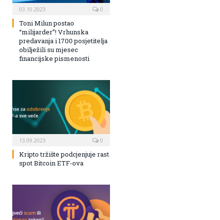
03.10.2023
0
Toni Milun postao
“milijarder”! Vrhunska
predavanja i 1700 posjetitelja
obilježili su mjesec
financijske pismenosti
13.09.2023
0
Kripto tržište podcjenjuje rast
spot Bitcoin ETF-ova