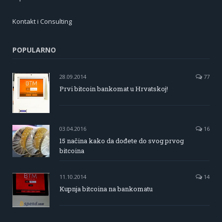
Kontakt i Consulting
POPULARNO
28.09.2014
77
Prvi bitcoin bankomat u Hrvatskoj!
03.04.2016
16
15 načina kako da dođete do svog prvog
bitcoina
11.10.2014
14
Kupnja bitcoina na bankomatu