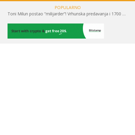
POPULARNO
Toni Milun postao “milijarder”! Vrhunska predavanja i 1700 posjetitelja obilježili su mjesec financijske pismenosti