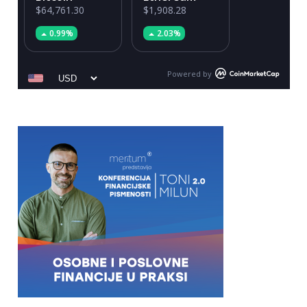
$64,761.30
$1,908.28
0.99%
2.03%
Powered by