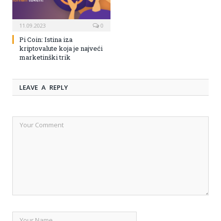
11.09.2023
0
Pi Coin: Istina iza
kriptovalute koja je najveći
marketinški trik
LEAVE A REPLY