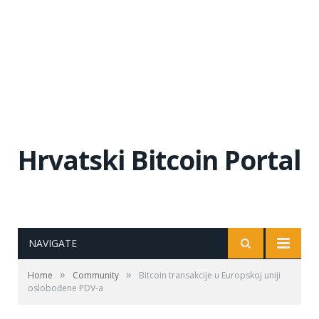
Hrvatski Bitcoin Portal
NAVIGATE
»
»
Home
Community
Bitcoin transakcije u Europskoj uniji
oslobođene PDV-a