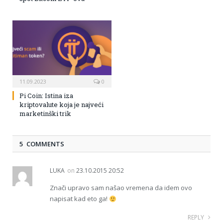
11.09.2023
0
Pi Coin: Istina iza
kriptovalute koja je najveći
marketinški trik
5 COMMENTS
LUKA
on
23.10.2015 20:52
Znači upravo sam našao vremena da idem ovo
napisat kad eto ga!
REPLY