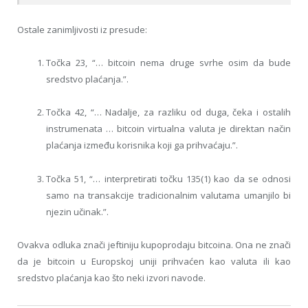
Ostale zanimljivosti iz presude:
Točka 23, “… bitcoin nema druge svrhe osim da bude
sredstvo plaćanja.”.
Točka 42, “… Nadalje, za razliku od duga, čeka i ostalih
instrumenata … bitcoin virtualna valuta je direktan način
plaćanja između korisnika koji ga prihvaćaju.”.
Točka 51, “… interpretirati točku 135(1) kao da se odnosi
samo na transakcije tradicionalnim valutama umanjilo bi
njezin učinak.”.
Ovakva odluka znači jeftiniju kupoprodaju bitcoina. Ona ne znači
da je bitcoin u Europskoj uniji prihvaćen kao valuta ili kao
sredstvo plaćanja kao što neki izvori navode.