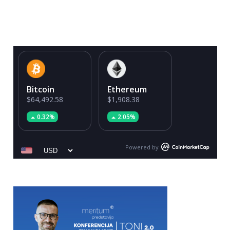
Bitcoin
Ethereum
$64,492.58
$1,908.38
0.32%
2.05%
Powered by