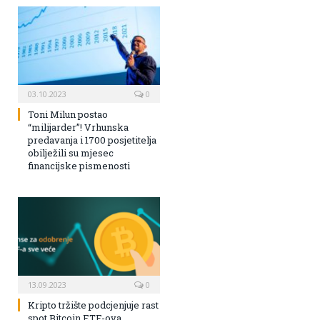
03.10.2023
0
Toni Milun postao
“milijarder”! Vrhunska
predavanja i 1700 posjetitelja
obilježili su mjesec
financijske pismenosti
13.09.2023
0
Kripto tržište podcjenjuje rast
spot Bitcoin ETF-ova