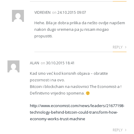
VIDREVEN
on
24.10.2015 09:07
Hehe. Bila je dobra prilika da nešto ovdje napišem
nakon dugo vremena pa ju nisam mogao
propustiti.
REPLY
ALAN
on
30.10.2015 18:41
Kad smo već kod korisnih objava – obratite
pozornost i na ovo.
Bitcoin i blockchain na naslovnici The Economist-a !
Definitivno vrijedno spomena.
http://www.economist.com/news/leaders/21677198-
technology-behind-bitcoin-could-transform-how-
economy-works-trust-machine
REPLY