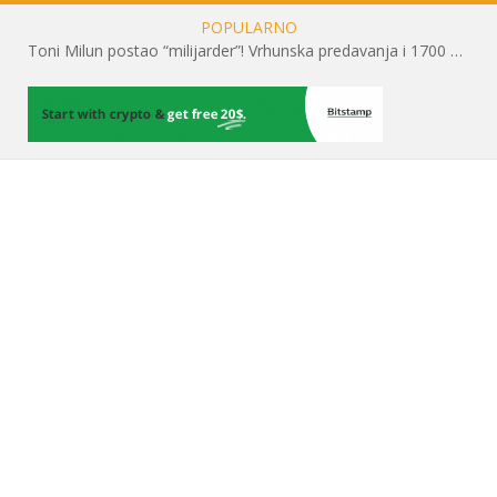
POPULARNO
Toni Milun postao “milijarder”! Vrhunska predavanja i 1700 posjetitelja obilježili su mjesec financijske pismenosti