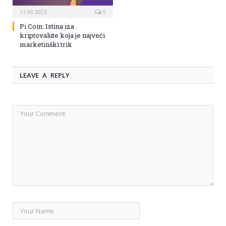
11.09.2023
0
Pi Coin: Istina iza
kriptovalute koja je najveći
marketinški trik
LEAVE A REPLY