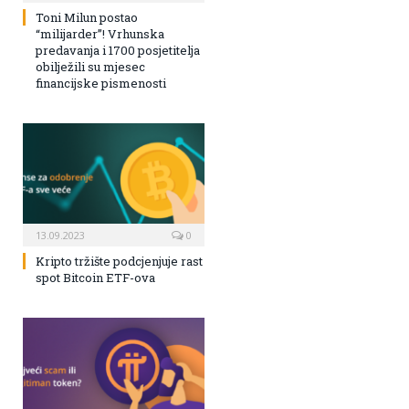
Toni Milun postao
“milijarder”! Vrhunska
predavanja i 1700 posjetitelja
obilježili su mjesec
financijske pismenosti
13.09.2023
0
Kripto tržište podcjenjuje rast
spot Bitcoin ETF-ova