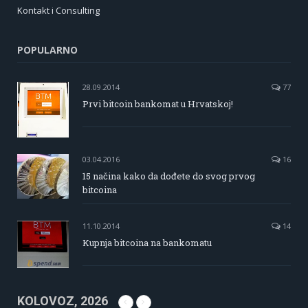
Kontakt i Consulting
POPULARNO
28.09.2014
77
Prvi bitcoin bankomat u Hrvatskoj!
03.04.2016
16
15 načina kako da dođete do svog prvog
bitcoina
11.10.2014
14
Kupnja bitcoina na bankomatu
KOLOVOZ, 2026