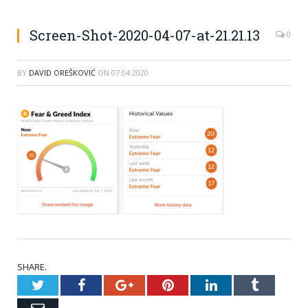
Screen-Shot-2020-04-07-at-21.21.13
0
BY
DAVID OREŠKOVIĆ
ON
07.04.2020
SHARE.
Twitter
Facebook
Google+
Pinterest
LinkedIn
Tumblr