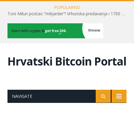
POPULARNO
Toni Milun postao “milijarder”! Vrhunska predavanja i 1700 posjetitelja obilježili su mjesec financijske pismenosti
Hrvatski Bitcoin Portal
NAVIGATE