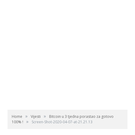
»
»
Home
Vijesti
Bitcoin u 3 tjedna porastao za gotovo
»
100% !
Screen-Shot-2020-04-07-at-21.21.13