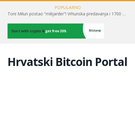
POPULARNO
Toni Milun postao “milijarder”! Vrhunska predavanja i 1700 posjetitelja obilježili su mjesec financijske pismenosti
Hrvatski Bitcoin Portal