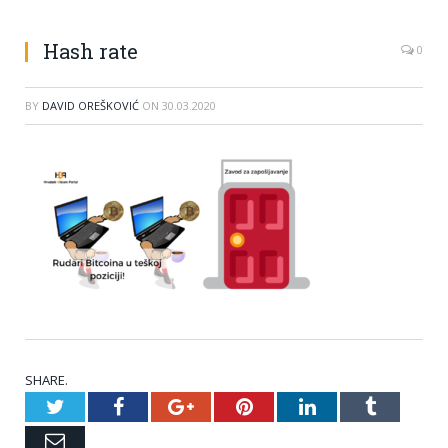
Hash rate
0
BY
DAVID OREŠKOVIĆ
ON
30.03.2020
SHARE.
Twitter
Facebook
Google+
Pinterest
LinkedIn
Tumblr
Email