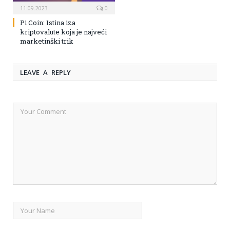
11.09.2023
0
Pi Coin: Istina iza
kriptovalute koja je najveći
marketinški trik
LEAVE A REPLY