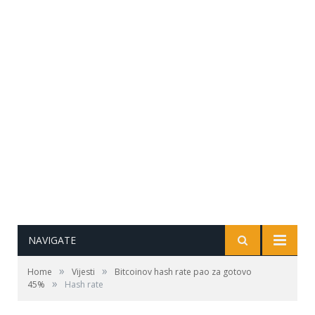
NAVIGATE
»
»
Home
Vijesti
Bitcoinov hash rate pao za gotovo
»
45%
Hash rate