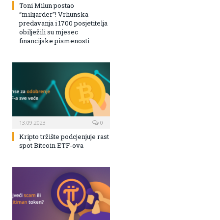
Toni Milun postao
“milijarder”! Vrhunska
predavanja i 1700 posjetitelja
obilježili su mjesec
financijske pismenosti
13.09.2023
0
Kripto tržište podcjenjuje rast
spot Bitcoin ETF-ova