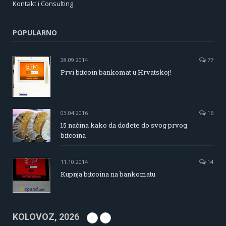
Kontakt i Consulting
POPULARNO
28.09.2014
77
Prvi bitcoin bankomat u Hrvatskoj!
03.04.2016
16
15 načina kako da dođete do svog prvog
bitcoina
11.10.2014
14
Kupnja bitcoina na bankomatu
KOLOVOZ, 2026