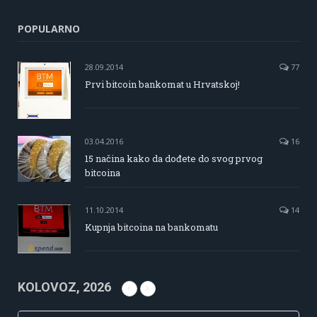
POPULARNO
28.09.2014
77
Prvi bitcoin bankomat u Hrvatskoj!
03.04.2016
16
15 načina kako da dođete do svog prvog
bitcoina
11.10.2014
14
Kupnja bitcoina na bankomatu
KOLOVOZ, 2026