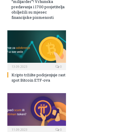
“milijarder”! Vrhunska
predavanja i 1700 posjetitelja
obilježili su mjesec
financijske pismenosti
13.09.2023
0
Kripto tržište podcjenjuje rast
spot Bitcoin ETF-ova
11.09.2023
0