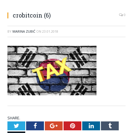
crobitcoin (6)
0
BY
MARINA ZUBIĆ
ON
23.01.2018
SHARE.
Twitter
Facebook
Google+
Pinterest
LinkedIn
Tumblr