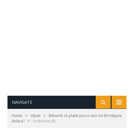
NAVIGATE
»
»
Home
Vijesti
Bithumb će platiti porez veći od 60 milijuna
»
dolara?
crobitcoin (6)