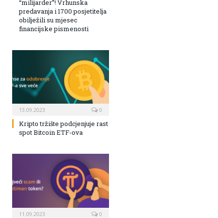
“milijarder”! Vrhunska
predavanja i 1700 posjetitelja
obilježili su mjesec
financijske pismenosti
13.09.2023
0
Kripto tržište podcjenjuje rast
spot Bitcoin ETF-ova
11.09.2023
0