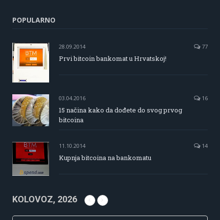
POPULARNO
28.09.2014
77
Prvi bitcoin bankomat u Hrvatskoj!
03.04.2016
16
15 načina kako da dođete do svog prvog
bitcoina
11.10.2014
14
Kupnja bitcoina na bankomatu
KOLOVOZ, 2026