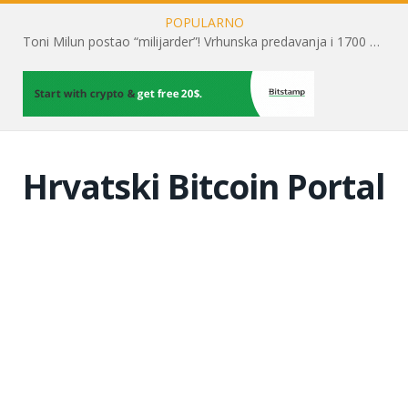
POPULARNO
Toni Milun postao “milijarder”! Vrhunska predavanja i 1700 posjetitelja obilježili su mjesec financijske pismenosti
Hrvatski Bitcoin Portal