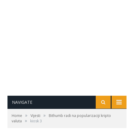
NAVIGATE
»
»
Home
Vijesti
Bithumb radi na popularizaciji kripto
»
valuta
kiosk 3