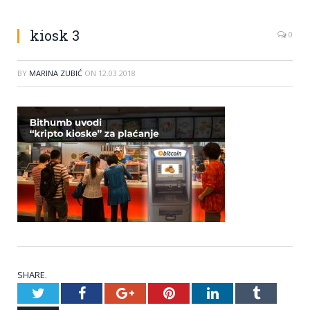
kiosk 3
0
BY
MARINA ZUBIĆ
ON
12.03.2018
SHARE.
Twitter
Facebook
Google+
Pinterest
LinkedIn
Tumblr