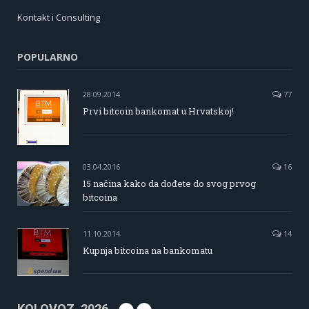
Kontakt i Consulting
POPULARNO
28.09.2014
77
Prvi bitcoin bankomat u Hrvatskoj!
03.04.2016
16
15 načina kako da dođete do svog prvog
bitcoina
11.10.2014
14
Kupnja bitcoina na bankomatu
KOLOVOZ, 2026