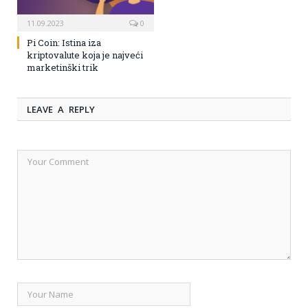
11.09.2023
0
Pi Coin: Istina iza
kriptovalute koja je najveći
marketinški trik
LEAVE A REPLY