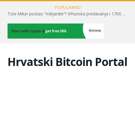
POPULARNO
Toni Milun postao “milijarder”! Vrhunska predavanja i 1700 posjetitelja obilježili su mjesec financijske pismenosti
Hrvatski Bitcoin Portal