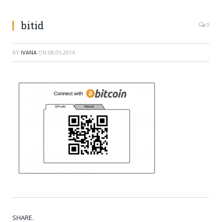
bitid
0
BY
IVANA
ON
08.05.2014
SHARE.