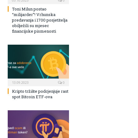
03.10.2023
0
Toni Milun postao
“milijarder”! Vrhunska
predavanja i 1700 posjetitelja
obilježili su mjesec
financijske pismenosti
13.09.2023
0
Kripto tržište podcjenjuje rast
spot Bitcoin ETF-ova