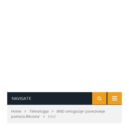
NAVIGATE
»
»
Home
Tehnologija
BitID omogućuje 'povezivanje
»
pomoću Bitcoina'
bitid