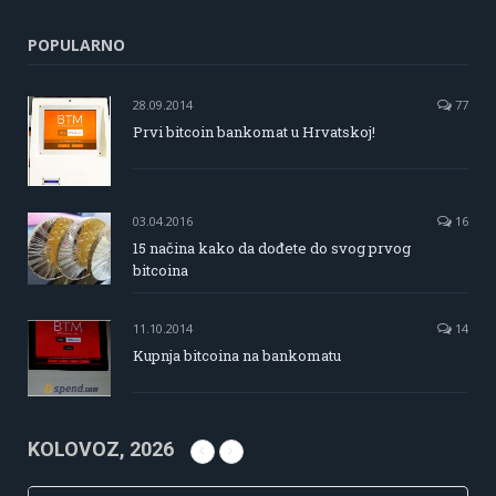
POPULARNO
28.09.2014
77
Prvi bitcoin bankomat u Hrvatskoj!
03.04.2016
16
15 načina kako da dođete do svog prvog
bitcoina
11.10.2014
14
Kupnja bitcoina na bankomatu
KOLOVOZ, 2026