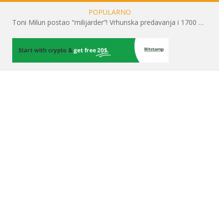
POPULARNO
Toni Milun postao “milijarder”! Vrhunska predavanja i 1700 posjetitelja obilježili su mjesec financijske pismenosti