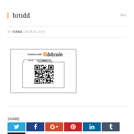
bitidd
0
BY
IVANA
ON
08.05.2014
SHARE.
Twitter
Facebook
Google+
Pinterest
LinkedIn
Tumblr