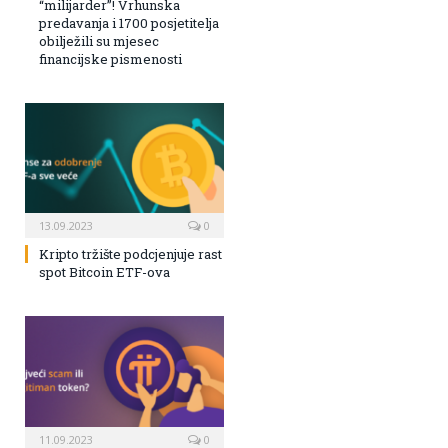
“milijarder”! Vrhunska
predavanja i 1700 posjetitelja
obilježili su mjesec
financijske pismenosti
13.09.2023
0
Kripto tržište podcjenjuje rast
spot Bitcoin ETF-ova
11.09.2023
0