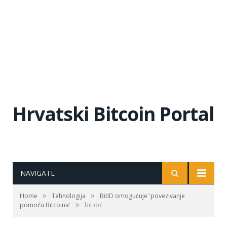
Hrvatski Bitcoin Portal
NAVIGATE
»
»
Home
Tehnologija
BitID omogućuje 'povezivanje
»
pomoću Bitcoina'
bitidd