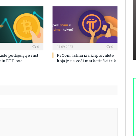
0
11.09.2023
0
žište podcjenjuje rast
Pi Coin: Istina iza kriptovalute
coin ETF-ova
koja je najveći marketinški trik