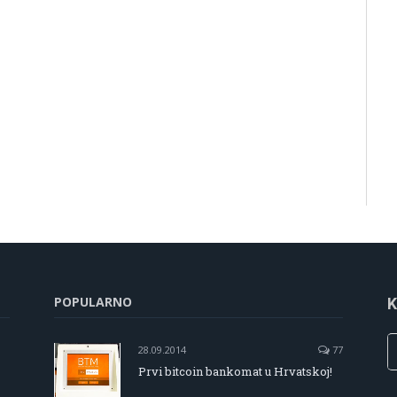
POPULARNO
K
28.09.2014
77
Prvi bitcoin bankomat u Hrvatskoj!