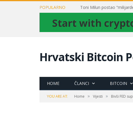
POPULARNO
Hrvatski Bitcoin P
HOME
ČLANCI
BITCOIN
»
»
YOU ARE AT:
Home
Vijesti
Bivši FED sup