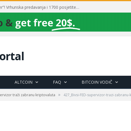
Toni Milun postao “milijarder”! Vrhunska predavanja i 1700 posjetitelja obilježili su mjesec financijske pismenosti
ortal
ALTCOIN
FAQ
BITCOIN VODIČ
»
ervizor traži zabranu kriptovaluta
427_Bivsi-FED-supervizor-trazi-zabranu-k