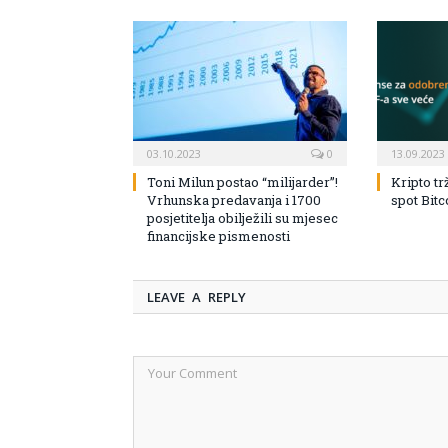
03.10.2023
0
13.09.2023
Toni Milun postao “milijarder”!
Kripto tr
Vrhunska predavanja i 1700
spot Bit
posjetitelja obilježili su mjesec
financijske pismenosti
LEAVE A REPLY