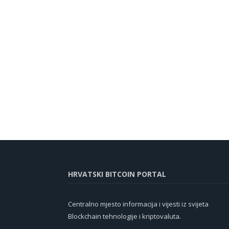
HRVATSKI BITCOIN PORTAL
Centralno mjesto informacija i vijesti iz svijeta
Blockchain tehnologije i kriptovaluta.