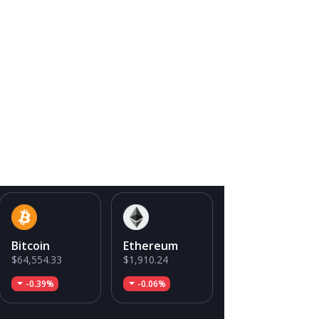
Bitcoin
Ethereum
$64,554.33
$1,910.24
-0.39%
-0.06%