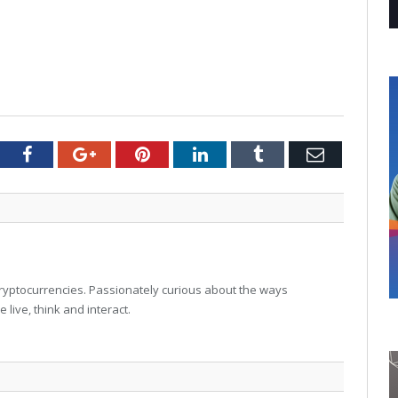
tter
Facebook
Google+
Pinterest
LinkedIn
Tumblr
Email
 cryptocurrencies. Passionately curious about the ways
live, think and interact.