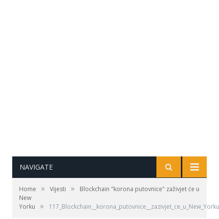
NAVIGATE
»
»
Home
Vijesti
Blockchain "korona putovnice" zaživjet će u
New
»
Yorku
117_Blockchain__korona_putovnice__zazivjet_ce_u_New_York