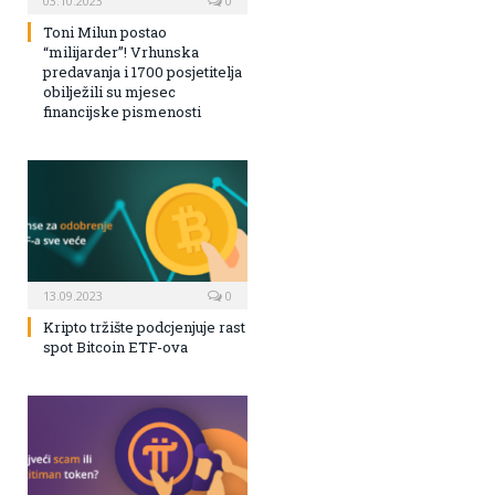
03.10.2023
0
Toni Milun postao
“milijarder”! Vrhunska
predavanja i 1700 posjetitelja
obilježili su mjesec
financijske pismenosti
13.09.2023
0
Kripto tržište podcjenjuje rast
spot Bitcoin ETF-ova