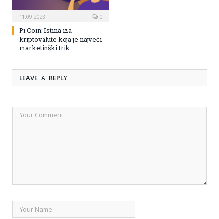
11.09.2023
0
Pi Coin: Istina iza
kriptovalute koja je najveći
marketinški trik
LEAVE A REPLY