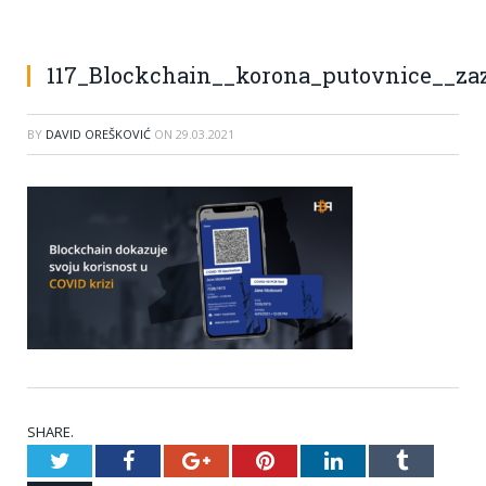
117_Blockchain__korona_putovnice__za
BY
DAVID OREŠKOVIĆ
ON
29.03.2021
SHARE.
Twitter
Facebook
Google+
Pinterest
LinkedIn
Tumblr