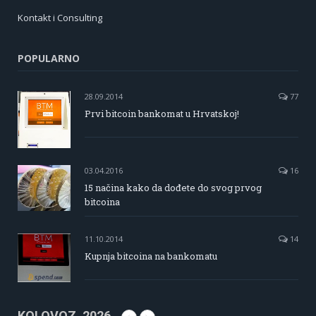
Kontakt i Consulting
POPULARNO
28.09.2014
77
Prvi bitcoin bankomat u Hrvatskoj!
03.04.2016
16
15 načina kako da dođete do svog prvog
bitcoina
11.10.2014
14
Kupnja bitcoina na bankomatu
KOLOVOZ, 2026