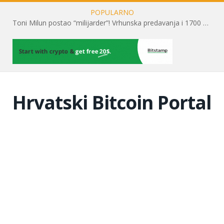
POPULARNO
Toni Milun postao “milijarder”! Vrhunska predavanja i 1700 posjetitelja obilježili su mjesec financijske pismenosti
Hrvatski Bitcoin Portal