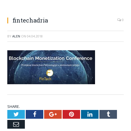
fintechadria
0
BY
ALEN
ON
04.04.2018
SHARE.
Twitter
Facebook
Google+
Pinterest
LinkedIn
Tumblr
Email