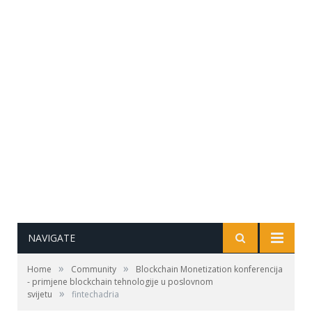
NAVIGATE
»
»
Home
Community
Blockchain Monetization konferencija
- primjene blockchain tehnologije u poslovnom
»
svijetu
fintechadria