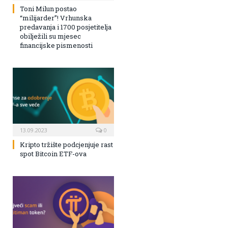
Toni Milun postao
“milijarder”! Vrhunska
predavanja i 1700 posjetitelja
obilježili su mjesec
financijske pismenosti
13.09.2023
0
Kripto tržište podcjenjuje rast
spot Bitcoin ETF-ova