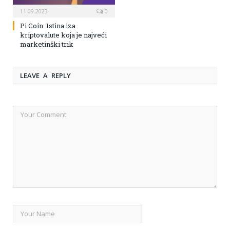
11.09.2023
0
Pi Coin: Istina iza
kriptovalute koja je najveći
marketinški trik
LEAVE A REPLY