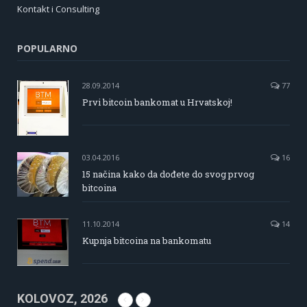
Kontakt i Consulting
POPULARNO
28.09.2014
77
Prvi bitcoin bankomat u Hrvatskoj!
03.04.2016
16
15 načina kako da dođete do svog prvog
bitcoina
11.10.2014
14
Kupnja bitcoina na bankomatu
KOLOVOZ, 2026