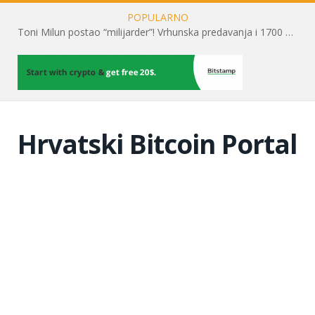
POPULARNO
Toni Milun postao “milijarder”! Vrhunska predavanja i 1700 posjetitelja obilježili su mjesec financijske pismenosti
Hrvatski Bitcoin Portal