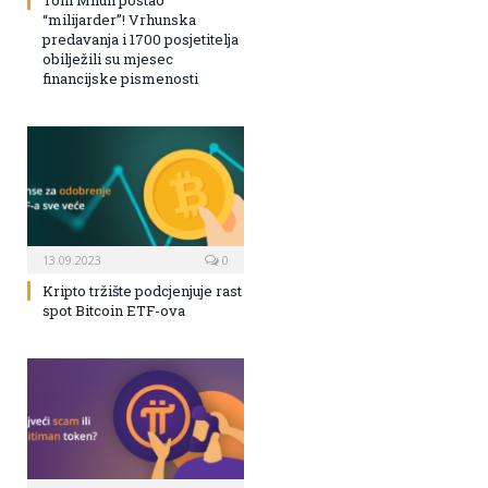
Toni Milun postao
“milijarder”! Vrhunska
predavanja i 1700 posjetitelja
obilježili su mjesec
financijske pismenosti
13.09.2023
0
Kripto tržište podcjenjuje rast
spot Bitcoin ETF-ova