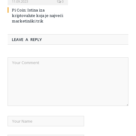
11.09.2023
0
Pi Coin: Istina iza
kriptovalute koja je najveći
marketinški trik
LEAVE A REPLY