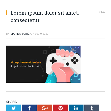
Lorem ipsum dolor sit amet,
0
consectetur
BY
MARINA ZUBIĆ
ON
02.10.2020
SHARE.
Twitter
Facebook
Google+
Pinterest
LinkedIn
Tumblr