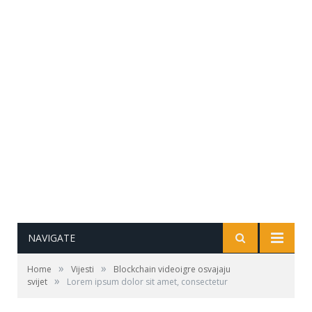
NAVIGATE
»
»
Home
Vijesti
Blockchain videoigre osvajaju
»
svijet
Lorem ipsum dolor sit amet, consectetur