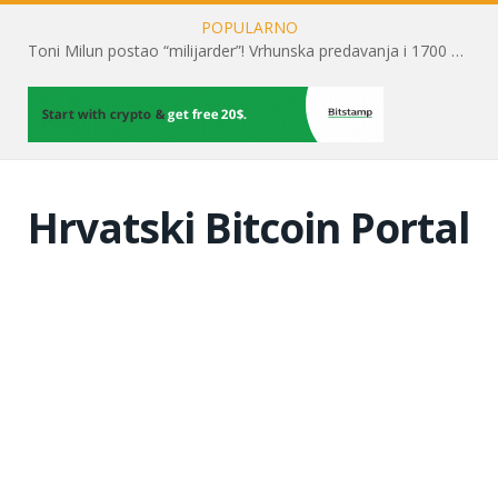
POPULARNO
Toni Milun postao “milijarder”! Vrhunska predavanja i 1700 posjetitelja obilježili su mjesec financijske pismenosti
Hrvatski Bitcoin Portal