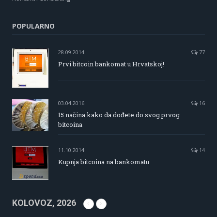
POPULARNO
28.09.2014
77
Prvi bitcoin bankomat u Hrvatskoj!
03.04.2016
16
15 načina kako da dođete do svog prvog
bitcoina
11.10.2014
14
Kupnja bitcoina na bankomatu
KOLOVOZ, 2026