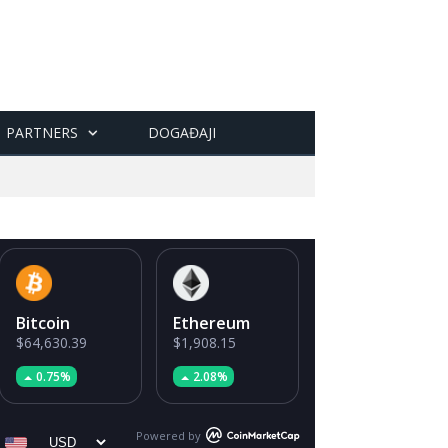
PARTNERS
DOGAĐAJI
Bitcoin
Ethereum
$64,630.39
$1,908.15
0.75%
2.08%
Powered by