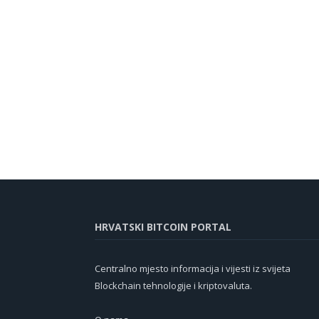
HRVATSKI BITCOIN PORTAL
Centralno mjesto informacija i vijesti iz svijeta
Blockchain tehnologije i kriptovaluta.