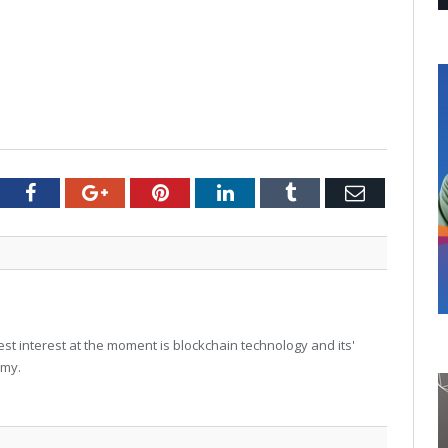
tter
Facebook
Google+
Pinterest
LinkedIn
Tumblr
Email
t interest at the moment is blockchain technology and its'
omy.