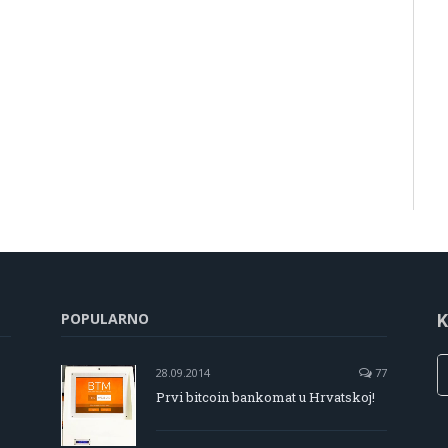
POPULARNO
K
28.09.2014
77
Prvi bitcoin bankomat u Hrvatskoj!