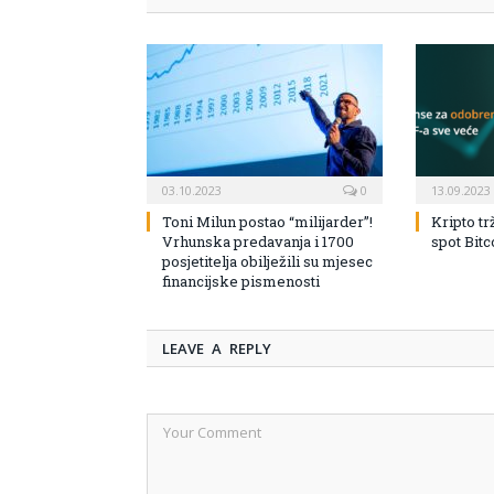
03.10.2023
0
13.09.2023
Toni Milun postao “milijarder”!
Kripto tr
Vrhunska predavanja i 1700
spot Bit
posjetitelja obilježili su mjesec
financijske pismenosti
LEAVE A REPLY