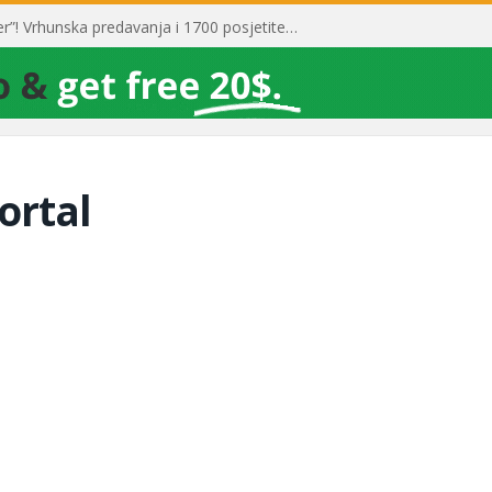
Toni Milun postao “milijarder”! Vrhunska predavanja i 1700 posjetitelja obilježili su mjesec financijske pismenosti
ortal