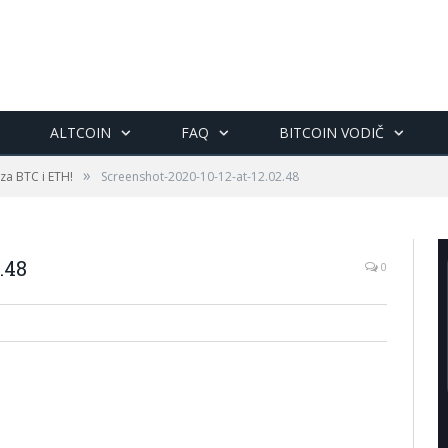
ALTCOIN
FAQ
BITCOIN VODIČ
»
 za BTC i ETH!
Screenshot-2020-10-12-at-12.02.48
.48
0