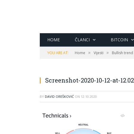
HOME
ČLANCI
BITCOIN
»
»
YOU ARE AT:
Home
Vijesti
Bullish trend
Screenshot-2020-10-12-at-12.02
BY
DAVID OREŠKOVIĆ
ON
12.10.2020