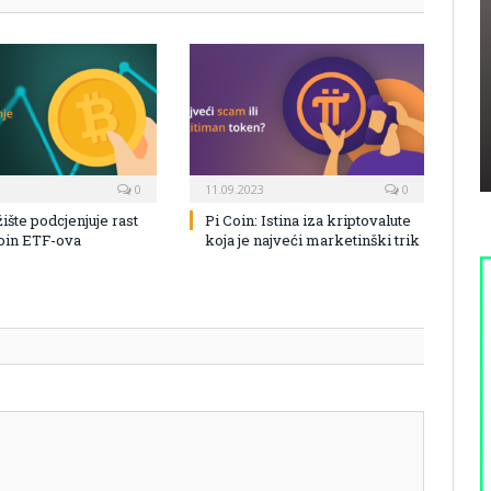
0
11.09.2023
0
žište podcjenjuje rast
Pi Coin: Istina iza kriptovalute
coin ETF-ova
koja je najveći marketinški trik