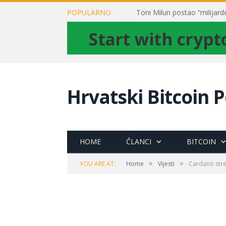
POPULARNO
Hrvatski Bitcoin P
HOME
ČLANCI
BITCOIN
»
»
YOU ARE AT:
Home
Vijesti
Cardano strel