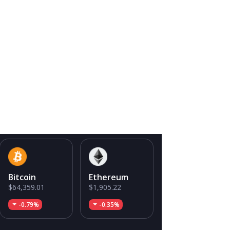
Bitcoin
Ethereum
$64,359.01
$1,905.22
-0.79%
-0.35%