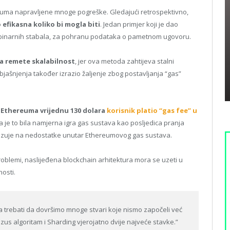
ereuma napravljene mnoge pogreške. Gledajući retrospektivno,
efikasna koliko bi mogla biti
. Jedan primjer koji je dao
 binarnih stabala, za pohranu podataka o pametnom ugovoru.
a remete skalabilnost
, jer ova metoda zahtijeva stalni
objašnjenja također izrazio žaljenje zbog postavljanja “gas”
Ethereuma vrijednu 130 dolara
korisnik platio “gas fee” u
 da je to bila namjerna igra gas sustava kao posljedica pranja
ek ukazuje na nedostatke unutar Ethereumovog gas sustava.
problemi, naslijeđena blockchain arhitektura mora se uzeti u
nosti.
a trebati da dovršimo mnoge stvari koje nismo započeli već
zus algoritam i Sharding vjerojatno dvije najveće stavke.”