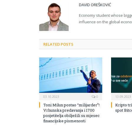
DAVID OREŠKOVIĆ
Economy student whose bigges
influence on the global econ
RELATED POSTS
03.10.2023
0
13.09.2023
Toni Milun postao “milijarder”!
Kripto tr
Vrhunska predavanja i 1700
spot Bit
posjetitelja obilježili su mjesec
financijske pismenosti