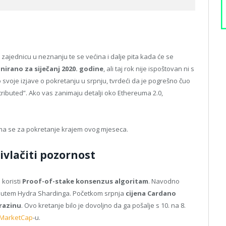
 zajednicu u neznanju te se većina i dalje pita kada će se
anirano za siječanj 2020. godine
, ali taj rok nije ispoštovan ni s
svoje izjave o pokretanju u srpnju, tvrdeći da je pogrešno čuo
tributed”. Ako vas zanimaju detalji oko Ethereuma 2.0,
a se za pokretanje krajem ovog mjeseca.
ivlačiti pozornost
 koristi
Proof-of-stake konsenzus algoritam
. Navodno
 putem Hydra Shardinga. Početkom srpnja
cijena Cardano
 razinu
. Ovo kretanje bilo je dovoljno da ga pošalje s 10. na 8.
MarketCap
-u.