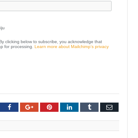
iju
y clicking below to subscribe, you acknowledge that
mp for processing.
Learn more about Mailchimp’s privacy
tter
Facebook
Google+
Pinterest
LinkedIn
Tumblr
Email