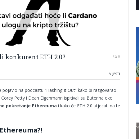
e li konkurent ETH 2.0?
0
VIJESTI
e pojavio na podcastu “Hashing It Out” kako bi razgovarao
Corey Petty i Dean Eigenmann ispitivali su Buterina oko
alno pokretanje Ethereuma
i kako će ETH 2.0 utjecati na te
u Ethereuma?!