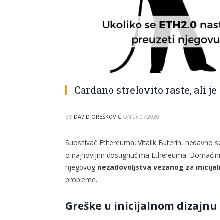
Cardano strelovito raste, ali j
BY
DAVID OREŠKOVIĆ
ON
06.07.2020
Suosnivač Ethereuma, Vitalik Buterin, nedavno s
o najnovijim dostignućima Ethereuma. Domaćini 
njegovog
nezadovoljstva vezanog za inicij
probleme.
Greške u inicijalnom dizajn