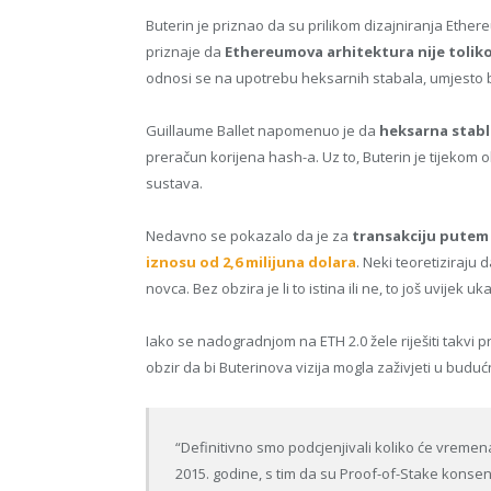
Buterin je priznao da su prilikom dizajniranja Eth
priznaje da
Ethereumova arhitektura nije toliko 
odnosi se na upotrebu heksarnih stabala, umjesto
Guillaume Ballet napomenuo je da
heksarna stabl
preračun korijena hash-a. Uz to, Buterin je tijekom 
sustava.
Nedavno se pokazalo da je za
transakciju putem 
iznosu od 2,6 milijuna dolara
. Neki teoretiziraju
novca. Bez obzira je li to istina ili ne, to još uvij
Iako se nadogradnjom na ETH 2.0 žele riješiti takvi 
obzir da bi Buterinova vizija mogla zaživjeti u buduć
“Definitivno smo podcjenjivali koliko će vremen
2015. godine, s tim da su Proof-of-Stake konsen