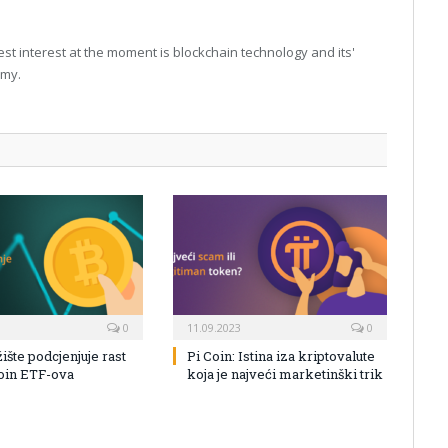
t interest at the moment is blockchain technology and its'
omy.
0
11.09.2023
0
žište podcjenjuje rast
Pi Coin: Istina iza kriptovalute
coin ETF-ova
koja je najveći marketinški trik