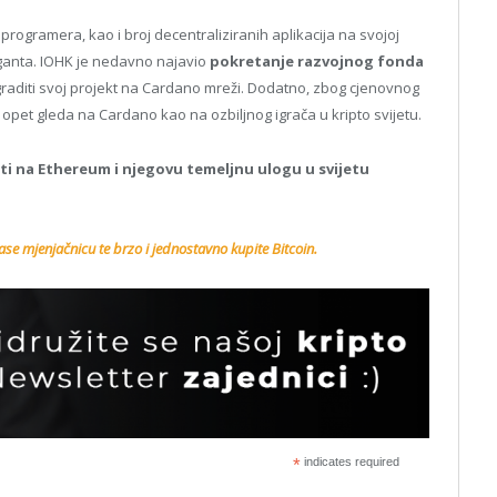
ogramera, kao i broj decentraliziranih aplikacija na svojoj
iganta. IOHK je nedavno najavio
pokretanje razvojnog fonda
 graditi svoj projekt na Cardano mreži. Dodatno, zbog cjenovnog
opet gleda na Cardano kao na ozbiljnog igrača u kripto svijetu.
ati na Ethereum i njegovu temeljnu ulogu u svijetu
se mjenjačnicu te brzo i jednostavno kupite Bitcoin.
*
indicates required