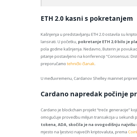
ETH 2.0 kasni s pokretanjem
Kašnjenja u predstavljanju ETH 2.0 ostavila su kripto
lansirati. U početku,
pokretanje ETH 2.0 bilo je pl
pola godine kašnjenja. Nedavno, Buterin je povukao 
pitanje postavljeno na konferenciji “Consensus: Dis
preporučamo
tehnički članak
.
U međuvremenu, Cardanov Shelley mainnet priprem
Cardano napredak počinje pr
Cardano je blockchain projekt “treće generacije” koji
omogućuje provedbu milijun transakcija u sekundi
tokena, ADA, skočila je na ovogodišnju najvišu
mjesto na ljestvici najvećih kriptovaluta, prema
Coin