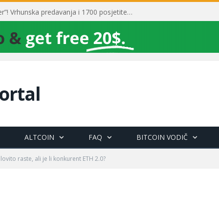
Toni Milun postao “milijarder”! Vrhunska predavanja i 1700 posjetitelja obilježili su mjesec financijske pismenosti
ortal
ALTCOIN
FAQ
BITCOIN VODIČ
ovito raste, ali je li konkurent ETH 2.0?