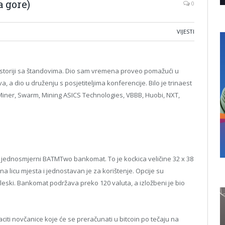
a gore)
0
VIJESTI
storiji sa štandovima. Dio sam vremena proveo pomažući u
a dio u druženju s posjetiteljima konferencije. Bilo je trinaest
Miner, Swarm, Mining ASICS Technologies, VBBB, Huobi, NXT,
j jednosmjerni BATMTwo bankomat. To je kockica veličine 32 x 38
a licu mjesta i jednostavan je za korištenje. Opcije su
gleski. Bankomat podržava preko 120 valuta, a izložbeni je bio
citi novčanice koje će se preračunati u bitcoin po tečaju na