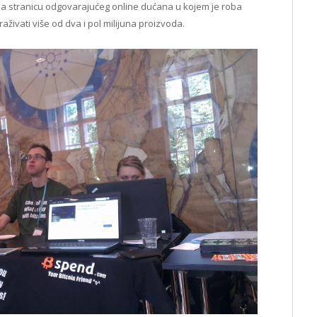
i na stranicu odgovarajućeg online dućana u kojem je roba
živati više od dva i pol milijuna proizvoda.