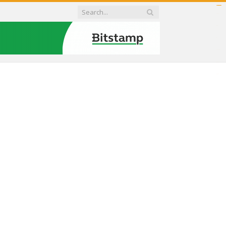
kampungbet
kampungbet
kampungbet
kampungbet
KampungBet
KampungBet
slot gacor hari ini
slot online
slot online
slot online
situs togel
situs togel
slot gacor
situs togel
situs togel
toto slot
situs gacor
situs gacor
situs gacor
situs gacor
situs toto
situs toto
situs toto
Situs Togel
rtp slot
toto
bandar togel
togel 4d
toto togel