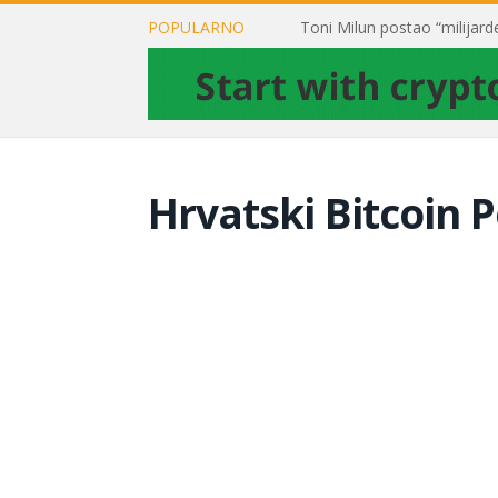
POPULARNO
Hrvatski Bitcoin P