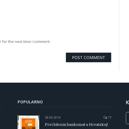
 for the next time I comment.
POPULARNO
K
28.09.2014
77
Prvi bitcoin bankomat u Hrvatskoj!