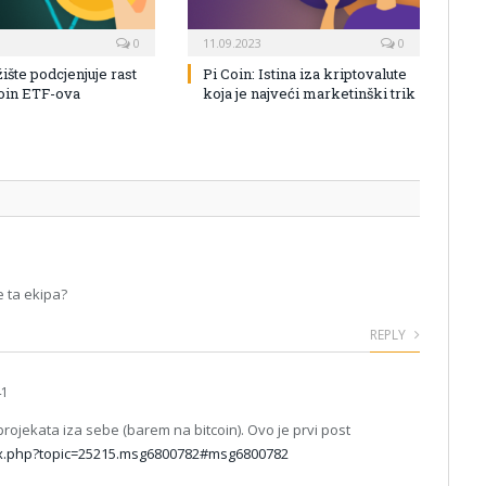
0
11.09.2023
0
žište podcjenjuje rast
Pi Coin: Istina iza kriptovalute
coin ETF-ova
koja je najveći marketinški trik
e ta ekipa?
REPLY
41
ojekata iza sebe (barem na bitcoin). Ovo je prvi post
ndex.php?topic=25215.msg6800782#msg6800782