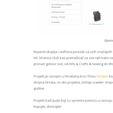
Bspend
Bspend skuplja i unificira ponude sa svih značajnih 
itd. Stranica služi kao pretraživač za sve njih kako n
pronaći gotovo sve, od Arts & Crafts & Sewing do Wo
Projekt je razvijen u Hrvatskoj kroz firmu
Veneko
ko
dvojica Hrvata, no dio projekta, točnije crawler shop
godine.
Projekt traži ljude koji su spremni pomoću u razvoju 
kupujte, donirajte!