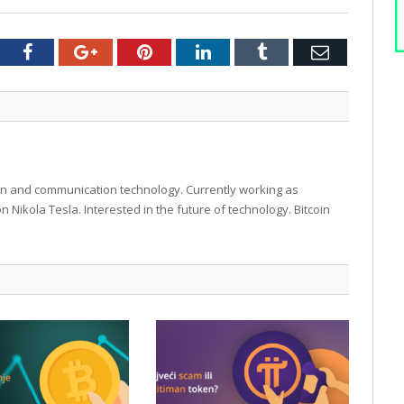
tter
Facebook
Google+
Pinterest
LinkedIn
Tumblr
Email
on and communication technology. Currently working as
 Nikola Tesla. Interested in the future of technology. Bitcoin