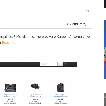
3
COMMUNITY
,
VIJESTI
 mjenjačnicu? Možda se samo prezivate Karpeles? Nema veze.
na
Bspendu
.