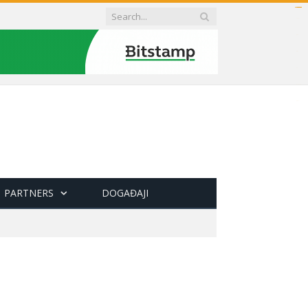
kampungbet
kampungbet
kampungbet
kampungbet
kampungbet
link gacor
toto togel
toto togel
toto togel
link gacor
link gacor
link gacor
situs togel
slot gacor
link slot
slot gacor
link slot
link slot
situs togel
slot gacor
sbobet
situs gacor
slot resmi
situs gacor
situs gacor
slot resmi
slot resmi
situs gacor
situs slot
toto
Togel
situs slot
situs toto
toto
bandar toto
situs togel
PARTNERS
DOGAĐAJI