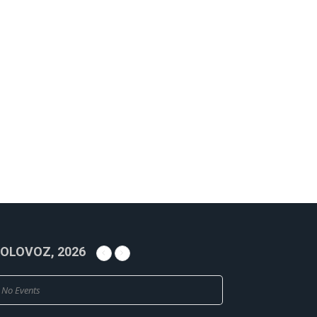
OLOVOZ, 2026
No Events