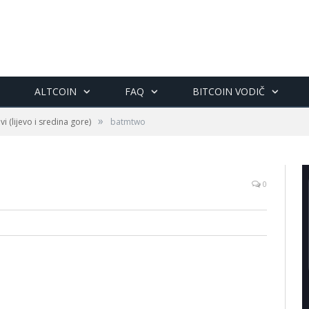
ALTCOIN
FAQ
BITCOIN VODIČ
»
i (lijevo i sredina gore)
batmtwo
0