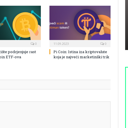
0
11.09.2023
0
žište podcjenjuje rast
Pi Coin: Istina iza kriptovalute
coin ETF-ova
koja je najveći marketinški trik