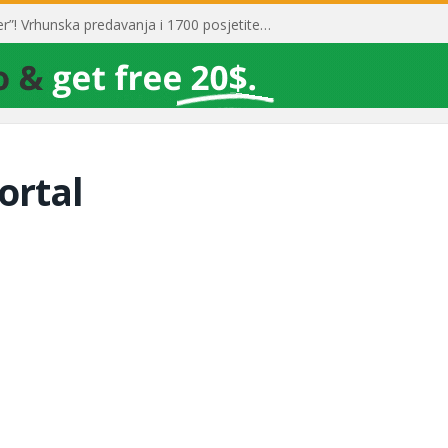
Toni Milun postao “milijarder”! Vrhunska predavanja i 1700 posjetitelja obilježili su mjesec financijske pismenosti
ortal