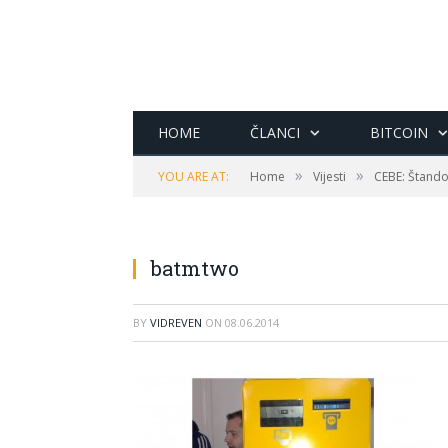
HOME
ČLANCI
BITCOIN
»
»
YOU ARE AT:
Home
Vijesti
CEBE: Štandov
BATMTwo
batmtwo
BY
VIDREVEN
ON
08.06.2014