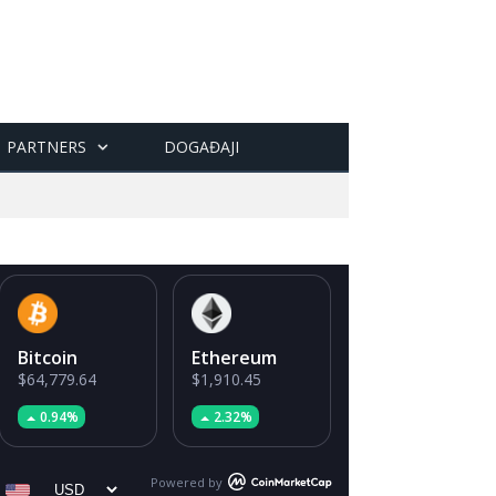
PARTNERS
DOGAĐAJI
Bitcoin
Ethereum
$64,779.64
$1,910.45
0.94%
2.32%
Powered by