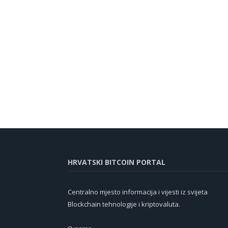
HRVATSKI BITCOIN PORTAL
Centralno mjesto informacija i vijesti iz svijeta
Blockchain tehnologije i kriptovaluta.