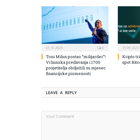
03.10.2023
0
13.09.2023
Toni Milun postao “milijarder”!
Kripto tr
Vrhunska predavanja i 1700
spot Bit
posjetitelja obilježili su mjesec
financijske pismenosti
LEAVE A REPLY