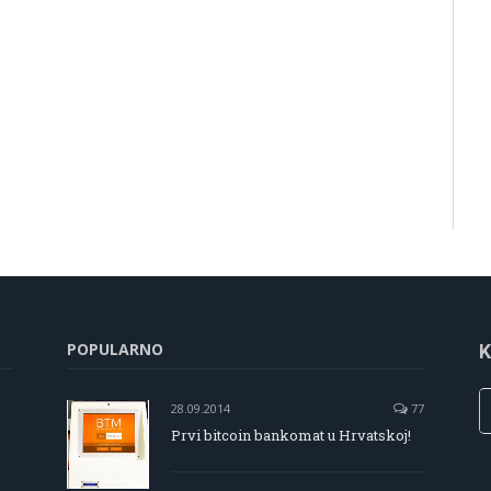
POPULARNO
K
28.09.2014
77
Prvi bitcoin bankomat u Hrvatskoj!