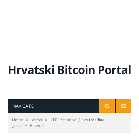
Hrvatski Bitcoin Portal
NAVIGATE
»
»
Home
Vijesti
CEBE: Štandovi (lijevo i sredina
»
gore)
Bspend
Bspend štand