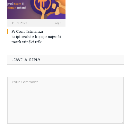
11.09.2023
0
Pi Coin: Istina iza
kriptovalute koja je najveći
marketinški trik
LEAVE A REPLY