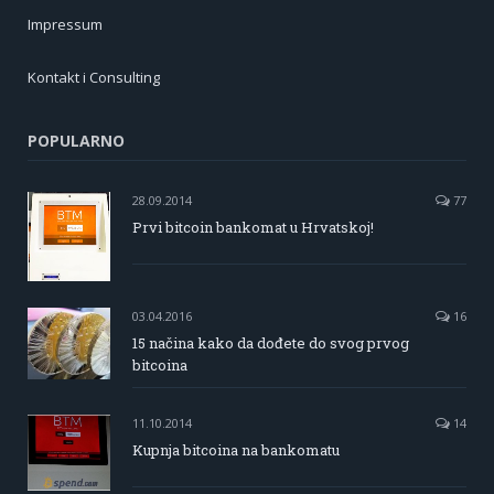
Impressum
Kontakt i Consulting
POPULARNO
28.09.2014
77
Prvi bitcoin bankomat u Hrvatskoj!
03.04.2016
16
15 načina kako da dođete do svog prvog
bitcoina
11.10.2014
14
Kupnja bitcoina na bankomatu