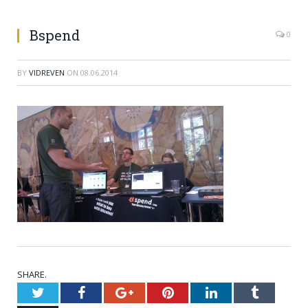
Bspend
0
BY
VIDREVEN
ON
08.06.2014
SHARE.
Twitter
Facebook
Google+
Pinterest
LinkedIn
Tumblr