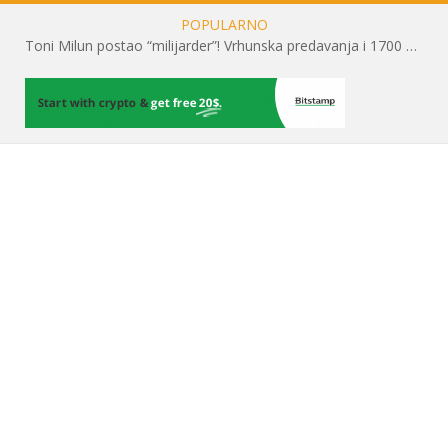
POPULARNO
Toni Milun postao “milijarder”! Vrhunska predavanja i 1700 posjetitelja obilježili su mjesec financijske pismenosti