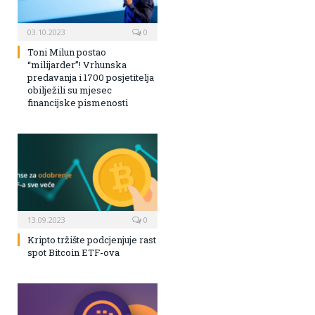
03.10.2023
0
Toni Milun postao
“milijarder”! Vrhunska
predavanja i 1700 posjetitelja
obilježili su mjesec
financijske pismenosti
13.09.2023
0
Kripto tržište podcjenjuje rast
spot Bitcoin ETF-ova