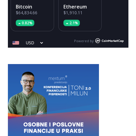
Bitcoin
Ethereum
$64,834.66
$1,910.11
0.82%
2.1%
Powered by