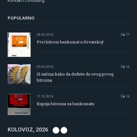
Kontakt i Consulting
POPULARNO
28.09.2014
77
Prvi bitcoin bankomat u Hrvatskoj!
03.04.2016
16
15 načina kako da dođete do svog prvog
bitcoina
11.10.2014
14
Kupnja bitcoina na bankomatu
KOLOVOZ, 2026