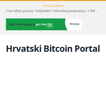
POPULARNO
Toni Milun postao “milijarder”! Vrhunska predavanja i 1700 posjetitelja obilježili su mjesec financijske pismenosti
Hrvatski Bitcoin Portal