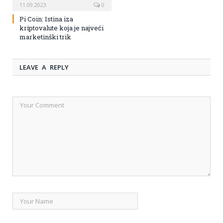
11.09.2023
0
Pi Coin: Istina iza
kriptovalute koja je najveći
marketinški trik
LEAVE A REPLY