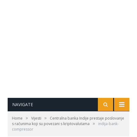
NAVIGATE
»
»
Home
Vijesti
Centralna banka Indije prestaje poslovanje
»
s računima koji su povezani s kriptovalutama
indija-bank-
compressor