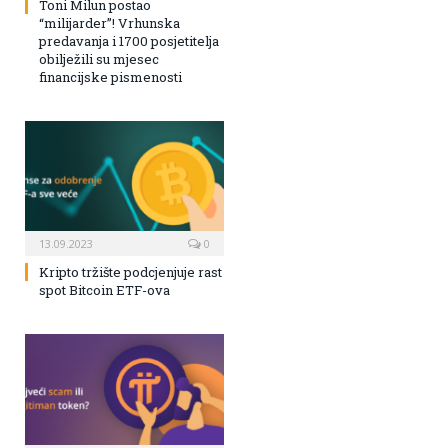
Toni Milun postao
“milijarder”! Vrhunska
predavanja i 1700 posjetitelja
obilježili su mjesec
financijske pismenosti
13.09.2023
0
Kripto tržište podcjenjuje rast
spot Bitcoin ETF-ova