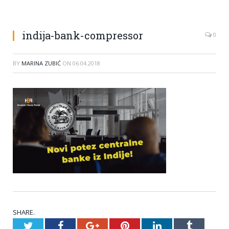
indija-bank-compressor
0
BY
MARINA ZUBIĆ
ON
06.04.2018
SHARE.
Twitter
Facebook
Google+
Pinterest
LinkedIn
Tumblr