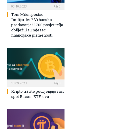
03.10.2023
0
Toni Milun postao
“milijarder”! Vrhunska
predavanja i 1700 posjetitelja
obilježili su mjesec
financijske pismenosti
13.09.2023
0
Kripto tržište podcjenjuje rast
spot Bitcoin ETF-ova