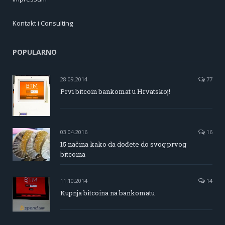
Kontakt i Consulting
POPULARNO
28.09.2014
77
Prvi bitcoin bankomat u Hrvatskoj!
03.04.2016
16
15 načina kako da dođete do svog prvog
bitcoina
11.10.2014
14
Kupnja bitcoina na bankomatu