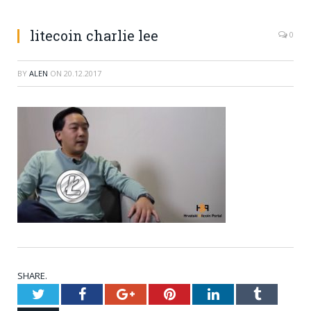
litecoin charlie lee
0
BY
ALEN
ON
20.12.2017
SHARE.
Twitter
Facebook
Google+
Pinterest
LinkedIn
Tumblr