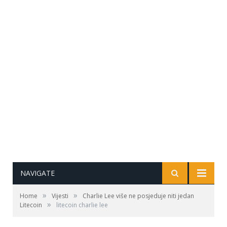
NAVIGATE
»
»
Home
Vijesti
Charlie Lee više ne posjeduje niti jedan
»
Litecoin
litecoin charlie lee