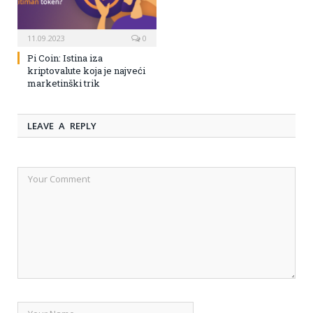
11.09.2023
0
Pi Coin: Istina iza
kriptovalute koja je najveći
marketinški trik
LEAVE A REPLY