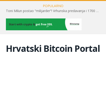
POPULARNO
Toni Milun postao “milijarder”! Vrhunska predavanja i 1700 posjetitelja obilježili su mjesec financijske pismenosti
Hrvatski Bitcoin Portal