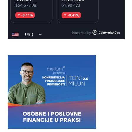
$64,677.38
$1,907.73
-0.11%
-0.41%
Powered by