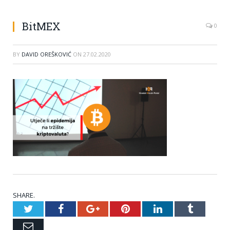
BitMEX
0
BY
DAVID OREŠKOVIĆ
ON
27.02.2020
SHARE.
Twitter
Facebook
Google+
Pinterest
LinkedIn
Tumblr
Email