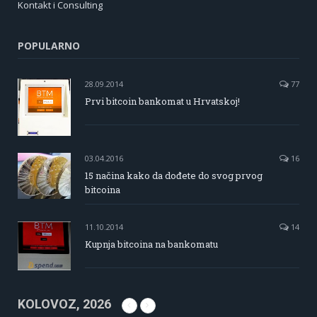
Kontakt i Consulting
POPULARNO
28.09.2014
77
Prvi bitcoin bankomat u Hrvatskoj!
03.04.2016
16
15 načina kako da dođete do svog prvog
bitcoina
11.10.2014
14
Kupnja bitcoina na bankomatu
KOLOVOZ, 2026