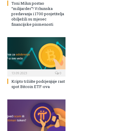
Toni Milun postao
“milijarder”! Vrhunska
predavanja i 1700 posjetitelja
obilježili su mjesec
financijske pismenosti
13.09.2023
0
Kripto tržište podcjenjuje rast
spot Bitcoin ETF-ova