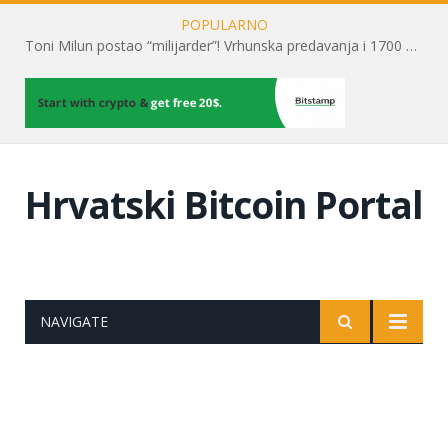
POPULARNO
Toni Milun postao “milijarder”! Vrhunska predavanja i 1700 posjetitelja obilježili su mjesec financijske pismenosti
Hrvatski Bitcoin Portal
NAVIGATE