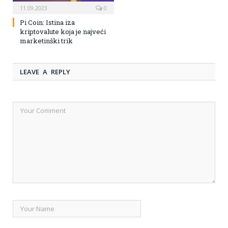
11.09.2023
0
Pi Coin: Istina iza
kriptovalute koja je najveći
marketinški trik
LEAVE A REPLY