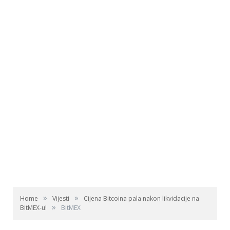
»
»
Home
Vijesti
Cijena Bitcoina pala nakon likvidacije na
»
BitMEX-u!
BitMEX