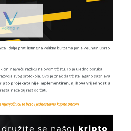
ca i dalje prati listing na velikim burzama jer je VeChain ubrzo
 čini najveću razliku na ovom tržištu. To je ujedno poruka
 razvoja svog protokola. Ovo je znak da tržište lagano sazrijeva
ipto projekata nije implementiran, njihova vrijednost u
u rasta, neće taj rast održati.
n mjenjačnicu te brzo i jednostavno kupite Bitcoin.