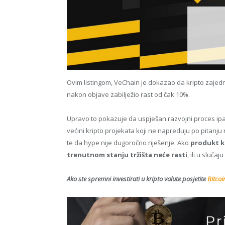
Ovim listingom, VeChain je dokazao da kripto zajedni
nakon objave zabilježio rast od čak 10%.
Upravo to pokazuje da uspješan razvojni proces ipak
većini kripto projekata koji ne napreduju po pitanju
te da hype nije dugoročno riješenje. Ako
produkt kr
trenutnom stanju tržišta neće rasti
, ili u slučaj
Ako ste spremni investirati u kripto valute posjetite
Bitcoi