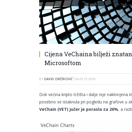
Cijena VeChaina bilježi znata
Microsoftom
BY
DAVID OREŠKOVIĆ
ON
03.12.2019
Dok većina kripto tržišta i dalje nije naklonjena 
posebno se istaknula pri pogledu na grafove u sk
VeChain (VET) jučer je porasla za 26%
, a raz