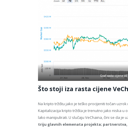
Graf rasta cijene V
Što stoji iza rasta cijene VeC
Na kripto tržištu jako je teško procijeniti točan uzrok 
Kapitalizacija kripto tržišta je trenutno jako niska u 
lako manipulirati. U slučaju VeChaina, čini se da je u
triju glavnih elemenata projekta; partnerstva,