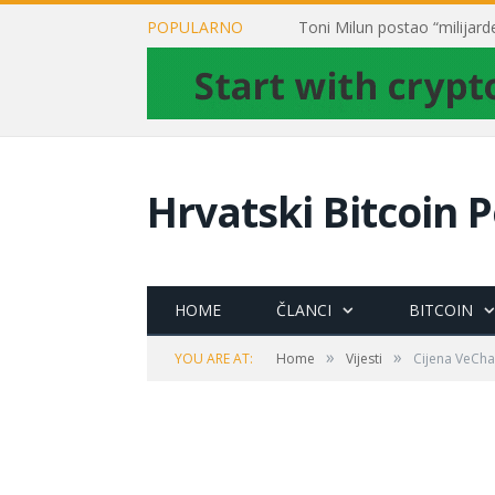
POPULARNO
Hrvatski Bitcoin P
HOME
ČLANCI
BITCOIN
»
»
YOU ARE AT:
Home
Vijesti
Cijena VeCha