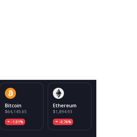
Bitcoin
Ethereum
$64,145.65
$1,894.93
-1.01%
-0.76%