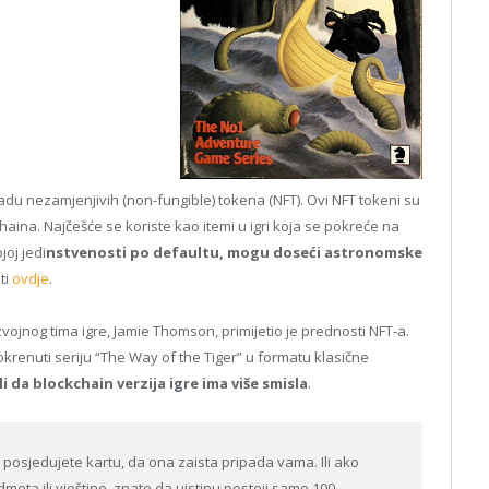
u nezamjenjivih (non-fungible) tokena (NFT). Ovi NFT tokeni su
aina. Najčešće se koriste kao itemi u igri koja se pokreće na
joj jedi
nstvenosti po defaultu, mogu doseći astronomske
ti
ovdje
.
zvojnog tima igre, Jamie Thomson, primijetio je prednosti NFT-a.
renuti seriju “The Way of the Tiger” u formatu klasične
 da blockchain verzija igre ima više smisla
.
o posjedujete kartu, da ona zaista pripada vama. Ili ako
eta ili vještine, znate da uistinu postoji samo 100