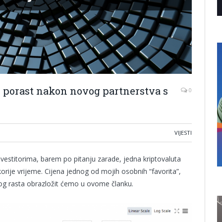
n porast nakon novog partnerstva s
0
VIJESTI
investitorima, barem po pitanju zarade, jedna kriptovaluta
orije vrijeme. Cijena jednog od mojih osobnih “favorita”,
log rasta obrazložit ćemo u ovome članku.