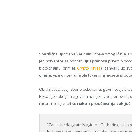
Specifična upotreba VeChain Thor-a omogućava izrad
jedinstveni te se pohranjuju i prenose putem blockch
blockchainu ​​(primjer;
Crypto Kitties
) i zahvaljujući svo
cijene
. Više o non-fungible tokenima možete pročita
Obrazlažući svoj izbor blockchaina, glavni čovjek ra
Rekao je kako je njegov tim namjeravao ponovno pok
računalne igre, ali su
nakon proučavanja zaključili
“Zamislite da igrate Magic the Gathering, ali ak
kažemo da postoji samo 100 izdanja nekog predm