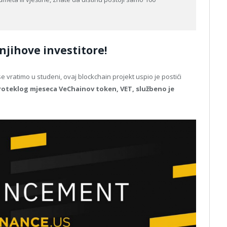
njihove investitore!
se vratimo u studeni, ovaj blockchain projekt uspio je postići
roteklog mjeseca VeChainov token, VET, službeno je