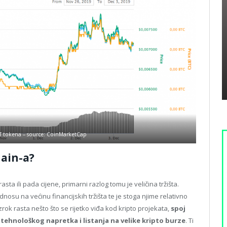
ET tokena – source: CoinMarketCap
hain-a?
rasta ili pada cijene, primarni razlog tomu je veličina tržišta.
odnosu na većinu financijskih tržišta te je stoga njime relativno
zrok rasta nešto što se rijetko viđa kod kripto projekata,
spoj
 tehnološkog napretka i listanja na velike kripto burze
. Ti