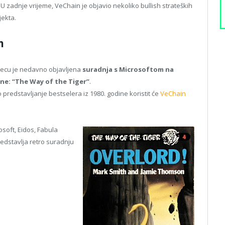
. U zadnje vrijeme, VeChain je objavio nekoliko bullish strateških
jekta.
m
secu je nedavno objavljena
suradnja s Microsoftom na
ne: “The Way of the Tiger”
.
 predstavljanje bestselera iz 1980. godine koristit će
VeChain
osoft, Eidos, Fabula
redstavlja retro suradnju