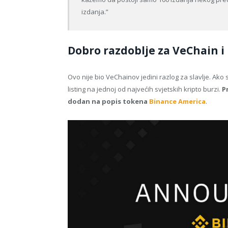
izdanja.”
Dobro razdoblje za VeChain i 
Ovo nije bio VeChainov jedini razlog za slavlje. Ako 
listing na jednoj od najvećih svjetskih kripto burzi.
P
dodan na popis tokena
Binance America
.