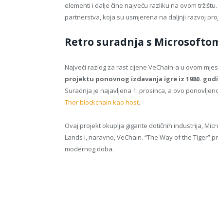
elementi i dalje čine najveću razliku na ovom tržištu
partnerstva, koja su usmjerena na daljnji razvoj pro
Retro suradnja s Microsofto
Najveći razlog za rast cijene VeChain-a u ovom mje
projektu ponovnog izdavanja igre iz 1980. godi
Suradnja je najavljena 1. prosinca, a ovo ponovljeno
Thor blockchain kao host
.
Ovaj projekt okuplja gigante dotičnih industrija, Micr
Lands i, naravno, VeChain. “The Way of the Tiger” p
modernog doba.