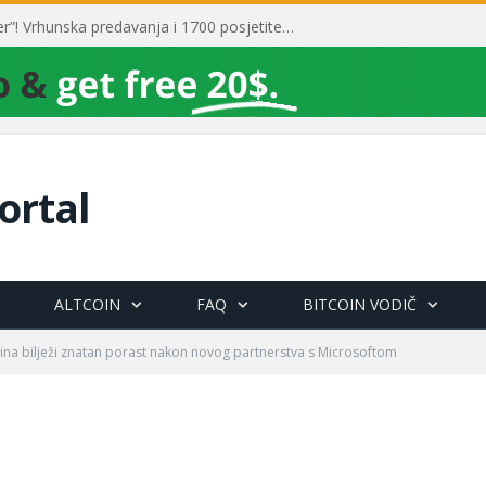
Toni Milun postao “milijarder”! Vrhunska predavanja i 1700 posjetitelja obilježili su mjesec financijske pismenosti
ortal
ALTCOIN
FAQ
BITCOIN VODIČ
ina bilježi znatan porast nakon novog partnerstva s Microsoftom