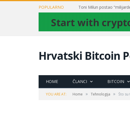
POPULARNO
Hrvatski Bitcoin P
HOME
ČLANCI
BITCOIN
»
»
YOU ARE AT:
Home
Tehnologija
Što su 