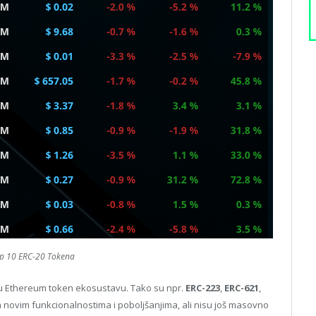
op 10 ERC-20 Tokena
i u Ethereum token ekosustavu. Tako su npr.
ERC-223
,
ERC-621
,
novim funkcionalnostima i poboljšanjima, ali nisu još masovno