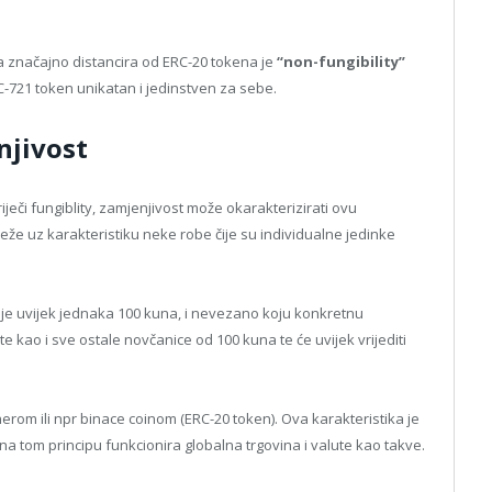
ga značajno distancira od ERC-20 tokena je
“non-fungibility”
C-721 token unikatan i jedinstven za sebe.
njivost
eči fungiblity, zamjenjivost može okarakterizirati ovu
eže uz karakteristiku neke robe čije su individualne jedinke
je uvijek jednaka 100 kuna, i nevezano koju konkretnu
e kao i sve ostale novčanice od 100 kuna te će uvijek vrijediti
therom ili npr binace coinom (ERC-20 token). Ova karakteristika je
a tom principu funkcionira globalna trgovina i valute kao takve.