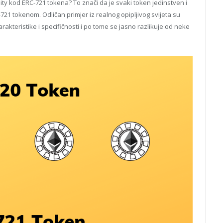
y kod ERC-721 tokena? To znači da je svaki token jedinstven i
721 tokenom. Odličan primjer iz realnog opipljivog svijeta su
arakteristike i specifičnosti i po tome se jasno razlikuje od neke