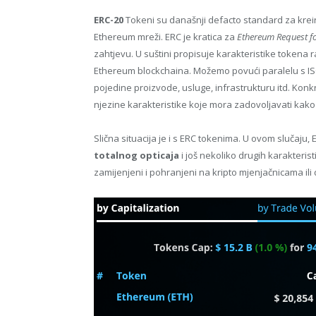
ERC-20
Tokeni su današnji defacto standard za krei
Ethereum mreži. ERC je kratica za
Ethereum Request 
zahtjevu. U suštini propisuje karakteristike tokena 
Ethereum blockchaina. Možemo povući paralelu s 
pojedine proizvode, usluge, infrastrukturu itd. Konkr
njezine karakteristike koje mora zadovoljavati kako 
Slična situacija je i s ERC tokenima. U ovom slučaju,
totalnog opticaja
i još nekoliko drugih karakterist
zamijenjeni i pohranjeni na kripto mjenjačnicama ili