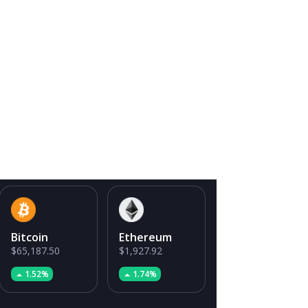
Bitcoin
Ethereum
$65,187.50
$1,927.92
1.52%
1.74%