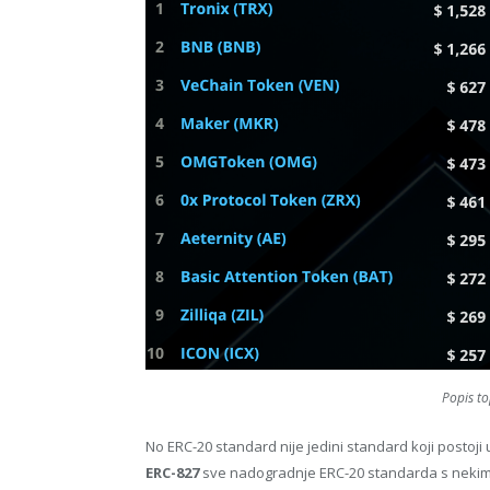
Popis t
No ERC-20 standard nije jedini standard koji postoj
ERC-827
sve nadogradnje ERC-20 standarda s nekim 