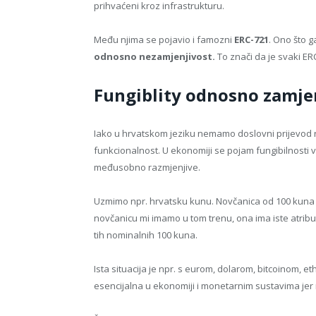
prihvaćeni kroz infrastrukturu.
Među njima se pojavio i famozni
ERC-721
. Ono što 
odnosno nezamjenjivost.
To znači da je svaki ER
Fungiblity odnosno zamje
Iako u hrvatskom jeziku nemamo doslovni prijevod rij
funkcionalnost. U ekonomiji se pojam fungibilnosti v
međusobno razmjenjive.
Uzmimo npr. hrvatsku kunu. Novčanica od 100 kuna 
novčanicu mi imamo u tom trenu, ona ima iste atribut
tih nominalnih 100 kuna.
Ista situacija je npr. s eurom, dolarom, bitcoinom, e
esencijalna u ekonomiji i monetarnim sustavima jer n