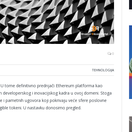
0
TEHNOLOGIJA
a. U tome definitivno prednjači Ethereum platforma kao
om developerskog i inovacijskog kadra u ovoj domeni. Stoga
ije i pametnih ugovora koji pokrivaju veće sfere poslovne
ngible tokeni. U nastavku donosimo pregled.