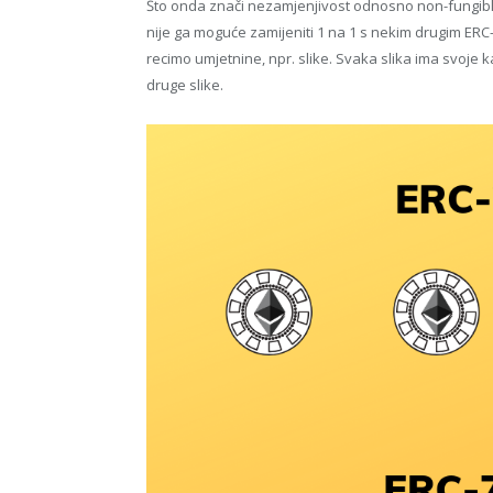
Što onda znači nezamjenjivost odnosno non-fungiblit
nije ga moguće zamijeniti 1 na 1 s nekim drugim ERC-
recimo umjetnine, npr. slike. Svaka slika ima svoje k
druge slike.