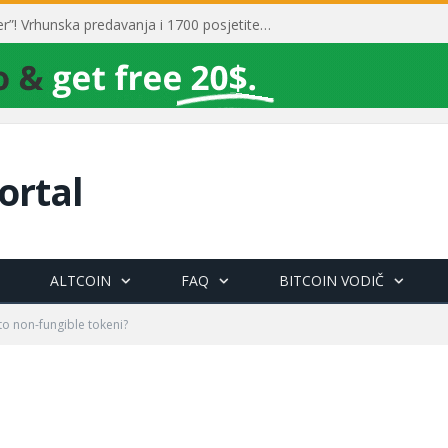
Toni Milun postao “milijarder”! Vrhunska predavanja i 1700 posjetitelja obilježili su mjesec financijske pismenosti
ortal
ALTCOIN
FAQ
BITCOIN VODIČ
to non-fungible tokeni?