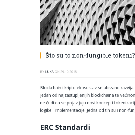
Što su to non-fungible tokeni?
BY
LUKA
ON
29.10.2018
Blockchain i kripto ekosustav se ubrzano razvij
jedan od najzastupljenijih blockchaina te većin
ne čudi da se pojavljuju novi koncepti tokenizac
logike i implementacije. Jedna od tih su i non-fu
ERC Standardi