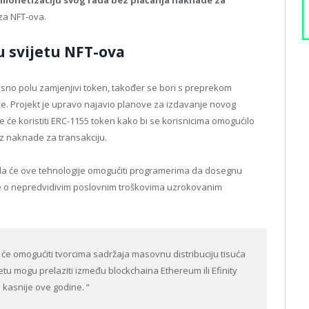
iza NFT-ova.
 u svijetu NFT-ova
osno polu zamjenjivi token, također se bori s preprekom
e. Projekt je upravo najavio planove za izdavanje novog
e će koristiti ERC-1155 token kako bi se korisnicima omogućilo
ez naknade za transakciju.
e da će ove tehnologije omogućiti programerima da dosegnu
ge o nepredvidivim poslovnim troškovima uzrokovanim
će omogućiti tvorcima sadržaja masovnu distribuciju tisuća
tu mogu prelaziti između blockchaina Ethereum ili Efinity
 kasnije ove godine. “