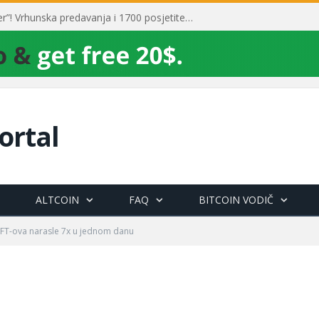
Toni Milun postao “milijarder”! Vrhunska predavanja i 1700 posjetitelja obilježili su mjesec financijske pismenosti
ortal
ALTCOIN
FAQ
BITCOIN VODIČ
NFT-ova narasle 7x u jednom danu