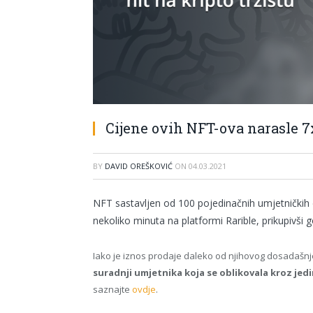
Cijene ovih NFT-ova narasle 
BY
DAVID OREŠKOVIĆ
ON
04.03.2021
NFT sastavljen od 100 pojedinačnih umjetničkih d
nekoliko minuta na platformi Rarible, prikupivši 
Iako je iznos prodaje daleko od njihovog dosadašnjeg 
suradnji umjetnika koja se oblikovala kroz jed
saznajte
ovdje
.