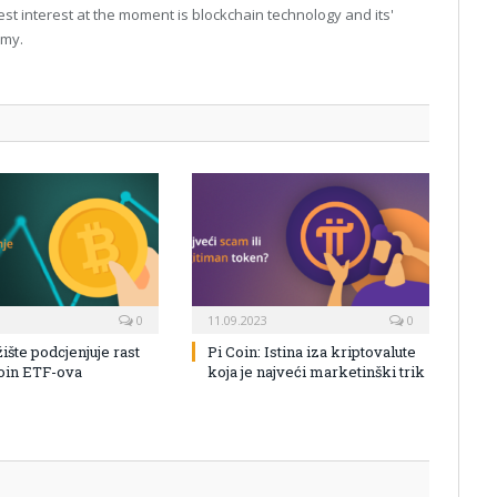
t interest at the moment is blockchain technology and its'
omy.
0
11.09.2023
0
žište podcjenjuje rast
Pi Coin: Istina iza kriptovalute
coin ETF-ova
koja je najveći marketinški trik