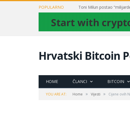
POPULARNO
Hrvatski Bitcoin P
HOME
ČLANCI
BITCOIN
»
»
YOU ARE AT:
Home
Vijesti
Cijene ovih 