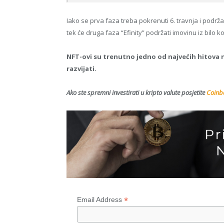
Iako se prva faza treba pokrenuti 6. travnja i podr
tek će druga faza “Efinity” podržati imovinu iz bilo ko
NFT-ovi su trenutno jedno od najvećih hitova na
razvijati.
Ako ste spremni investirati u kripto valute posjetite
Coinba
*
Email Address