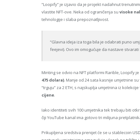
“Loopify” je izjavio da je projekt nadahnut trenutn
vlastite NFT-ove. Neka od ograničenja su
visoke na
tehnologije i slaba prepoznatljivost.
“Glavna ideja iza toga bila je odabrati puno umj
feejevi). Ovo im omogućuje da nastave stvarati 
Minting se odvio na NFT platformi Rarible, Loopify je
475 dolara)
. Manje od 24 sata kasnije umjetnine su
“trguju” za 2 ETH, s najskuplja umjetnina iz kolekcij
cijene
.
Iako identiteti svih 100 umjetnika tek trebaju biti otk
čiji YouTube kanal ima gotovo tri milijuna pretplatnika
Prikupljena sredstva prenijet će se u stablecoin US
postupak umjetnicima omogućuje ulazak na tržište i