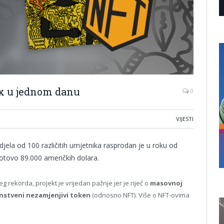
7x u jednom danu
0
VIJESTI
jela od 100 različitih umjetnika rasprodan je u roku od
gotovo 89.000 američkih dolara.
rekorda, projekt je vrijedan pažnje jer je riječ o
masovnoj
instveni nezamjenjivi token
(odnosno NFT). Više o NFT-ovima