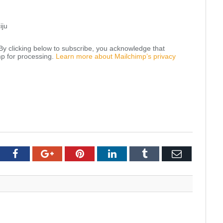
iju
y clicking below to subscribe, you acknowledge that
mp for processing.
Learn more about Mailchimp’s privacy
tter
Facebook
Google+
Pinterest
LinkedIn
Tumblr
Email