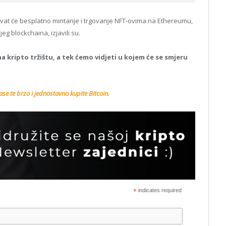
žavat će besplatno mintanje i trgovanje NFT-ovima na Ethereumu,
jeg blockchaina, izjavili su.
 kripto tržištu, a tek ćemo vidjeti u kojem će se smjeru
se te brzo i jednostavno kupite Bitcoin.
*
indicates required