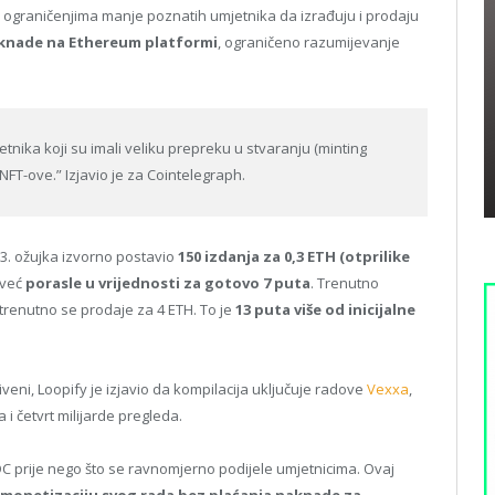
im ograničenjima manje poznatih umjetnika da izrađuju i prodaju
knade na Ethereum platformi
, ograničeno razumijevanje
etnika koji su imali veliku prepreku u stvaranju (minting
NFT-ove.” Izjavio je za Cointelegraph.
 3. ožujka izvorno postavio
150 izdanja za 0,3 ETH (otprilike
 već
porasle u vrijednosti za gotovo 7 puta
. Trenutno
e trenutno se prodaje za 4 ETH. To je
13 puta više od inicijalne
riveni, Loopify je izjavio da kompilacija uključuje radove
Vexxa
,
 i četvrt milijarde pregleda.
DC prije nego što se ravnomjerno podijele umjetnicima. Ovaj
monetizaciju svog rada bez plaćanja naknade za