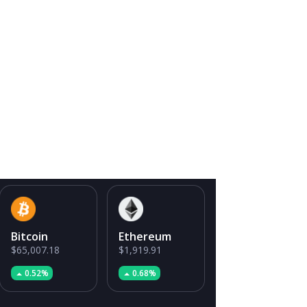
Bitcoin
Ethereum
$65,007.18
$1,919.91
0.52%
0.68%