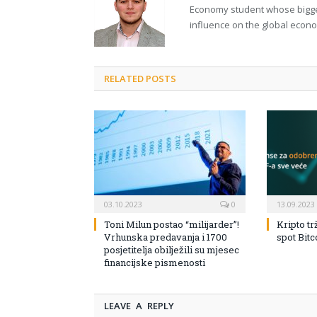
Economy student whose bigges
influence on the global econ
RELATED POSTS
03.10.2023
0
13.09.2023
Toni Milun postao “milijarder”!
Kripto tr
Vrhunska predavanja i 1700
spot Bit
posjetitelja obilježili su mjesec
financijske pismenosti
LEAVE A REPLY