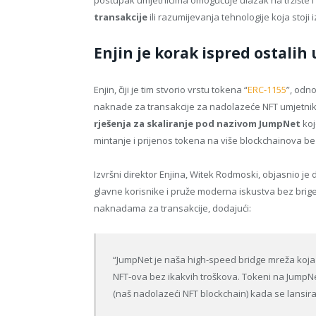
transakcije
ili razumijevanja tehnologije koja stoji 
Enjin je korak ispred ostalih
Enjin, čiji je tim stvorio vrstu tokena “
ERC-1155
”, odn
naknade za transakcije za nadolazeće NFT umjetnik
rješenja za skaliranje pod nazivom JumpNet
koj
mintanje i prijenos tokena na više blockchainova b
Izvršni direktor Enjina, Witek Rodmoski, objasnio j
glavne korisnike i pruže moderna iskustva bez bri
naknadama za transakcije, dodajući:
“JumpNet je naša high-speed bridge mreža koja 
NFT-ova bez ikakvih troškova. Tokeni na JumpNe
(naš nadolazeći NFT blockchain) kada se lansira