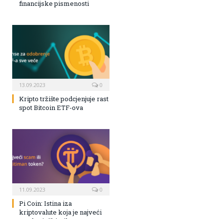
financijske pismenosti
13.09.2023
0
Kripto tržište podcjenjuje rast
spot Bitcoin ETF-ova
11.09.2023
0
Pi Coin: Istina iza
kriptovalute koja je najveći