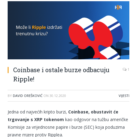
Coinbase i ostale burze odbacuju
1
Ripple!
BY
DAVID OREŠKOVIĆ
ON
30.12.2020
VIJESTI
Jedna od najvećih kripto burzi,
Coinbase, obustavit će
trgovanje s XRP tokenom
kao odgovor na tužbu američke
Komisije za vrijednosne papire i burze (SEC) koja poduzima
pravne mjere protiv Ripplea.