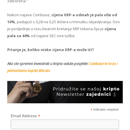
zatvorena.”
Nakon najave Coinbase,
cijena XRP-a odmah je pala više od
10%
, padajući s 0,28 na 0,25 dolara u trenutku objavljivanja. Ovo
je posljednje u nizu bearish kretanja XRP tokena čija je
cijena
pala za 44%
od najave SEC-ove tužbe.
Pitanje je, koliko nisko cijena XRP-a može ići?
Ako ste spremni investirati u kripto valute posjetite
Coinbase te brzo i
jednostavno kupite Bitcoin.
*
indicates required
*
Email Address