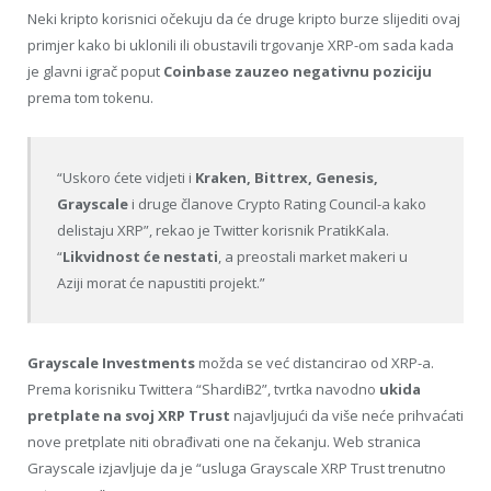
Neki kripto korisnici očekuju da će druge kripto burze slijediti ovaj
primjer kako bi uklonili ili obustavili trgovanje XRP-om sada kada
je glavni igrač poput
Coinbase zauzeo negativnu poziciju
prema tom tokenu.
“Uskoro ćete vidjeti i
Kraken, Bittrex, Genesis,
Grayscale
i druge članove Crypto Rating Council-a kako
delistaju XRP”, rekao je Twitter korisnik PratikKala.
“
Likvidnost će nestati
, a preostali market makeri u
Aziji morat će napustiti projekt.”
Grayscale Investments
možda se već distancirao od XRP-a.
Prema korisniku Twittera “ShardiB2”, tvrtka navodno
ukida
pretplate na svoj XRP Trust
najavljujući da više neće prihvaćati
nove pretplate niti obrađivati ​​one na čekanju. Web stranica
Grayscale izjavljuje da je “usluga Grayscale XRP Trust trenutno