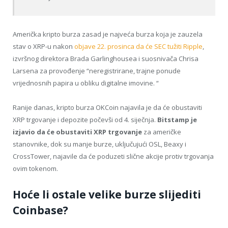
Američka kripto burza zasad je najveća burza koja je zauzela
stav o XRP-u nakon
objave 22. prosinca da će SEC tužiti Ripple
,
izvršnog direktora Brada Garlinghousea i suosnivača Chrisa
Larsena za provođenje “neregistrirane, trajne ponude
vrijednosnih papira u obliku digitalne imovine. “
Ranije danas, kripto burza OKCoin najavila je da će obustaviti
XRP trgovanje i depozite počevši od 4. siječnja.
Bitstamp je
izjavio da će obustaviti XRP trgovanje
za američke
stanovnike, dok su manje burze, uključujući OSL, Beaxy i
CrossTower, najavile da će poduzeti slične akcije protiv trgovanja
ovim tokenom.
Hoće li ostale velike burze slijediti
Coinbase?