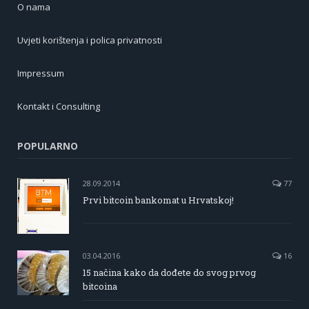
O nama
Uvjeti korištenja i polica privatnosti
Impressum
Kontakt i Consulting
POPULARNO
28.09.2014
77
Prvi bitcoin bankomat u Hrvatskoj!
03.04.2016
16
15 načina kako da dođete do svog prvog
bitcoina