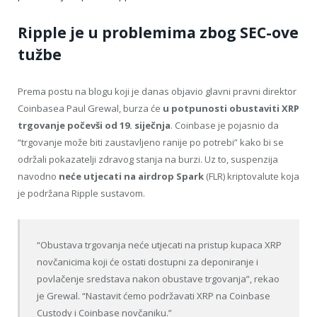
Ripple je u problemima zbog SEC-ove
tužbe
Prema postu na blogu koji je danas objavio glavni pravni direktor
Coinbasea Paul Grewal, burza će
u potpunosti obustaviti XRP
trgovanje počevši od 19. siječnja
. Coinbase je pojasnio da
“trgovanje može biti zaustavljeno ranije po potrebi” kako bi se
održali pokazatelji zdravog stanja na burzi. Uz to, suspenzija
navodno
neće utjecati na airdrop Spark
(FLR) kriptovalute koja
je podržana Ripple sustavom.
“Obustava trgovanja neće utjecati na pristup kupaca XRP
novčanicima koji će ostati dostupni za deponiranje i
povlačenje sredstava nakon obustave trgovanja”, rekao
je Grewal. “Nastavit ćemo podržavati XRP na Coinbase
Custody i Coinbase novčaniku.”