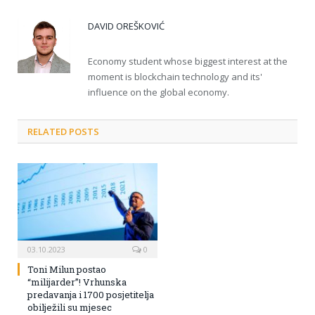
DAVID OREŠKOVIĆ
Economy student whose biggest interest at the
moment is blockchain technology and its'
influence on the global economy.
RELATED POSTS
03.10.2023
0
Toni Milun postao
“milijarder”! Vrhunska
predavanja i 1700 posjetitelja
obilježili su mjesec