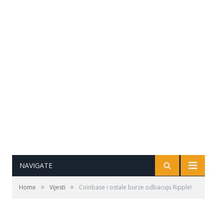
NAVIGATE
»
»
Home
Vijesti
Coinbase i ostale burze odbacuju Ripple!