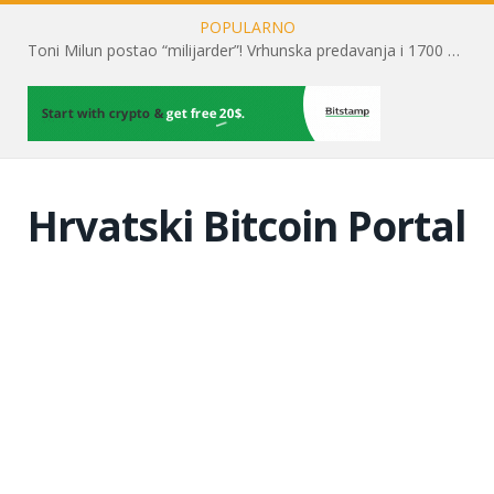
POPULARNO
Toni Milun postao “milijarder”! Vrhunska predavanja i 1700 posjetitelja obilježili su mjesec financijske pismenosti
Hrvatski Bitcoin Portal