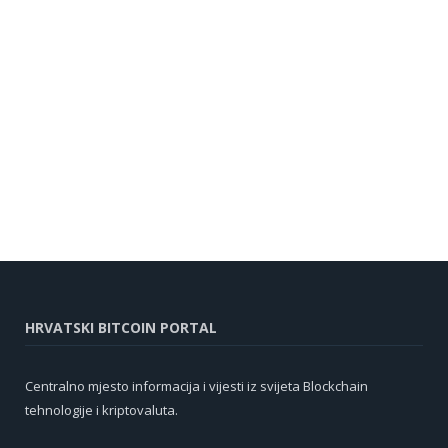
HRVATSKI BITCOIN PORTAL
Centralno mjesto informacija i vijesti iz svijeta Blockchain
tehnologije i kriptovaluta.