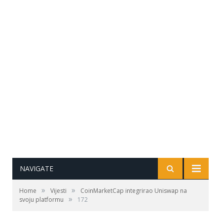
NAVIGATE
»
»
Home
Vijesti
CoinMarketCap integrirao Uniswap na
»
svoju platformu
172