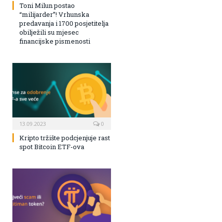
Toni Milun postao
“milijarder”! Vrhunska
predavanja i 1700 posjetitelja
obilježili su mjesec
financijske pismenosti
13.09.2023
0
Kripto tržište podcjenjuje rast
spot Bitcoin ETF-ova