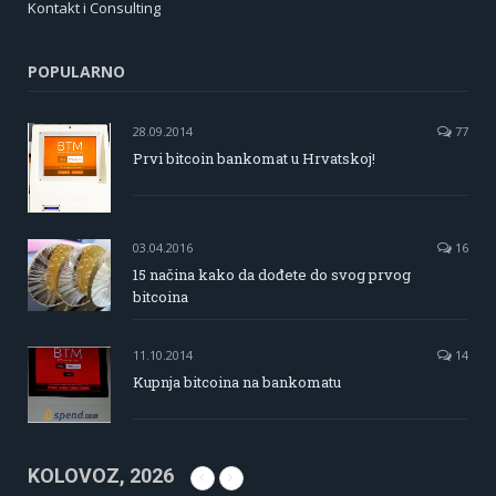
Kontakt i Consulting
POPULARNO
28.09.2014
77
Prvi bitcoin bankomat u Hrvatskoj!
03.04.2016
16
15 načina kako da dođete do svog prvog
bitcoina
11.10.2014
14
Kupnja bitcoina na bankomatu
KOLOVOZ, 2026