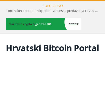
POPULARNO
Toni Milun postao “milijarder”! Vrhunska predavanja i 1700 posjetitelja obilježili su mjesec financijske pismenosti
Hrvatski Bitcoin Portal