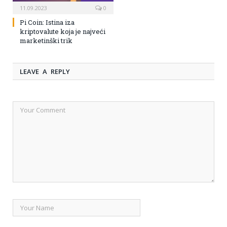
11.09.2023
0
Pi Coin: Istina iza
kriptovalute koja je najveći
marketinški trik
LEAVE A REPLY