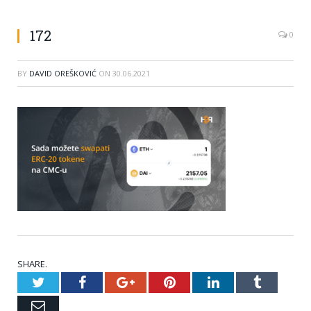
172
0
BY
DAVID OREŠKOVIĆ
ON
30.06.2021
SHARE.
Twitter
Facebook
Google+
Pinterest
LinkedIn
Tumblr
Email