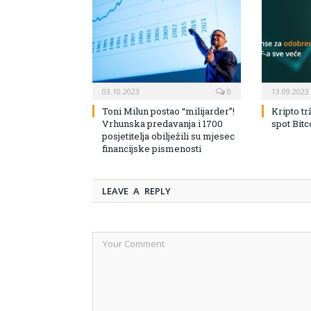
03.10.2023
0
13.09.2023
Toni Milun postao “milijarder”!
Kripto tr
Vrhunska predavanja i 1700
spot Bit
posjetitelja obilježili su mjesec
financijske pismenosti
LEAVE A REPLY