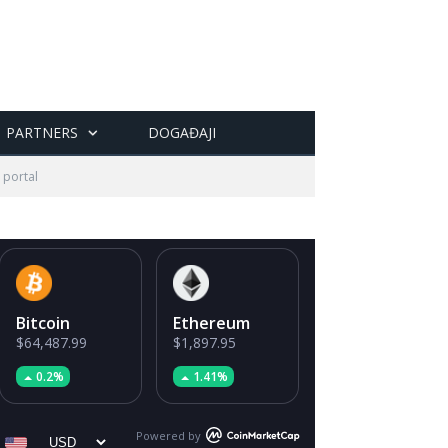
PARTNERS
DOGAĐAJI
n portal
Bitcoin
Ethereum
$64,487.99
$1,897.95
0.2%
1.41%
Powered by