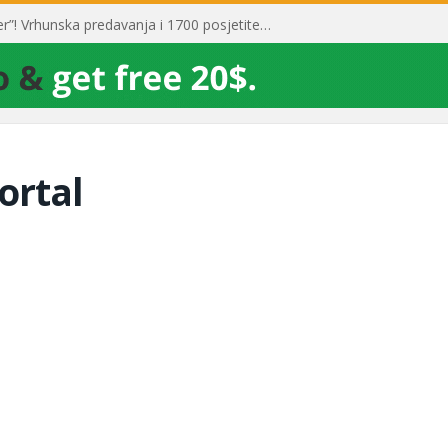
Toni Milun postao “milijarder”! Vrhunska predavanja i 1700 posjetitelja obilježili su mjesec financijske pismenosti
ortal