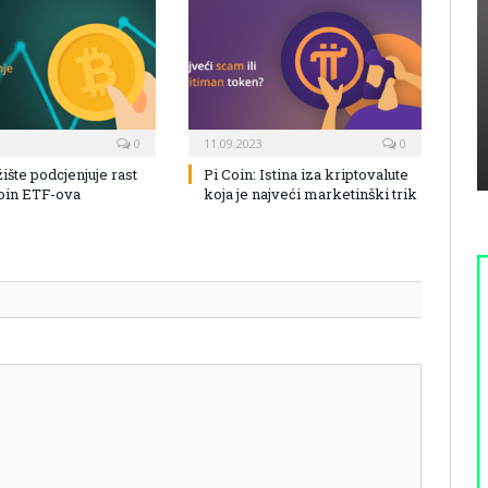
0
11.09.2023
0
žište podcjenjuje rast
Pi Coin: Istina iza kriptovalute
coin ETF-ova
koja je najveći marketinški trik