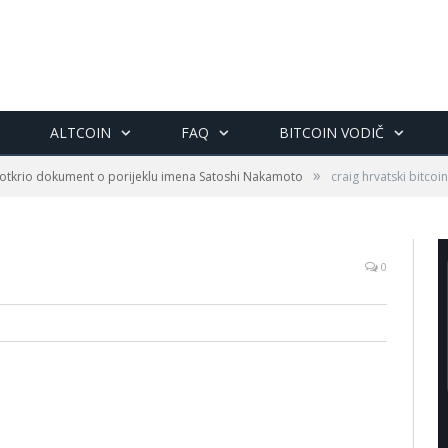
ALTCOIN
FAQ
BITCOIN VODIČ
»
 otkrio dokument o porijeklu imena Satoshi Nakamoto
craig hrvatski bitcoi
0