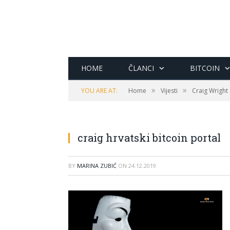
HOME
ČLANCI
BITCOIN
»
»
YOU ARE AT:
Home
Vijesti
Craig Wright
craig hrvatski bitcoin portal
BY
MARINA ZUBIĆ
ON
24.12.2019