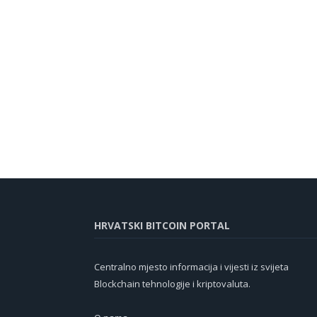
HRVATSKI BITCOIN PORTAL
Centralno mjesto informacija i vijesti iz svijeta
Blockchain tehnologije i kriptovaluta.