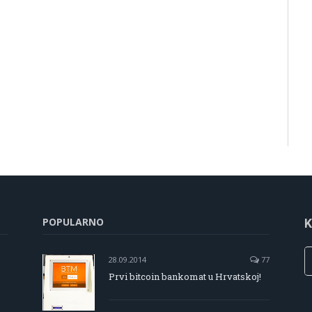
POPULARNO
K
28.09.2014
77
Prvi bitcoin bankomat u Hrvatskoj!