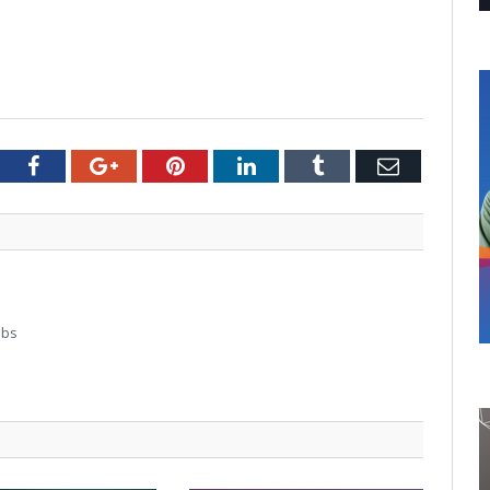
tter
Facebook
Google+
Pinterest
LinkedIn
Tumblr
Email
abs