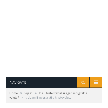
NAVIGATE
»
»
Home
Vijesti
Da li biste trebali ulagati u digitalne
»
valute?
trebam li investirati u kriptovalute