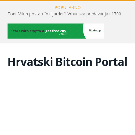
POPULARNO
Toni Milun postao “milijarder”! Vrhunska predavanja i 1700 posjetitelja obilježili su mjesec financijske pismenosti
Hrvatski Bitcoin Portal