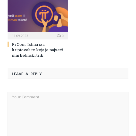
11.09.2023
0
Pi Coin: Istina iza
kriptovalute koja je najveći
marketinški trik
LEAVE A REPLY