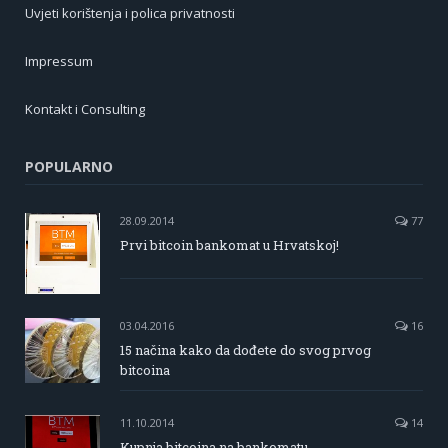
Uvjeti korištenja i polica privatnosti
Impressum
Kontakt i Consulting
POPULARNO
28.09.2014
77
Prvi bitcoin bankomat u Hrvatskoj!
03.04.2016
16
15 načina kako da dođete do svog prvog
bitcoina
11.10.2014
14
Kupnja bitcoina na bankomatu