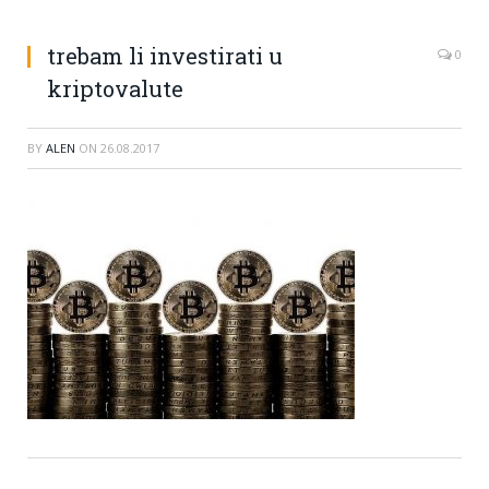
trebam li investirati u
0
kriptovalute
BY
ALEN
ON
26.08.2017