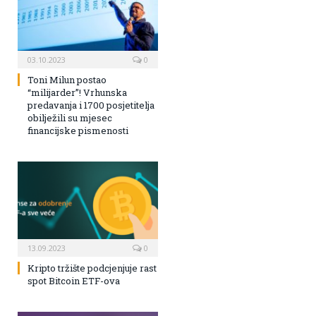
03.10.2023
0
Toni Milun postao
“milijarder”! Vrhunska
predavanja i 1700 posjetitelja
obilježili su mjesec
financijske pismenosti
13.09.2023
0
Kripto tržište podcjenjuje rast
spot Bitcoin ETF-ova