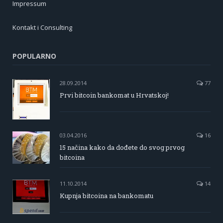
Impressum
Kontakt i Consulting
POPULARNO
28.09.2014
77
Prvi bitcoin bankomat u Hrvatskoj!
03.04.2016
16
15 načina kako da dođete do svog prvog
bitcoina
11.10.2014
14
Kupnja bitcoina na bankomatu