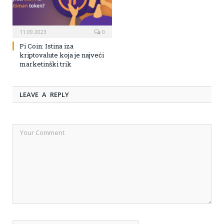
11.09.2023
0
Pi Coin: Istina iza
kriptovalute koja je najveći
marketinški trik
LEAVE A REPLY