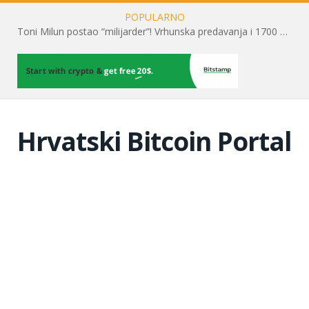
POPULARNO
Toni Milun postao “milijarder”! Vrhunska predavanja i 1700 posjetitelja obilježili su mjesec financijske pismenosti
Hrvatski Bitcoin Portal