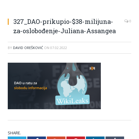
327_DAO-prikupio-$38-milijuna-
0
za-oslobođenje-Juliana-Assangea
BY
DAVID OREŠKOVIĆ
ON
07.02.2022
SHARE.