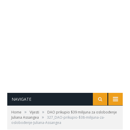
NAVIGATE
»
»
Home
Vijesti
DAO prikupio $39 milijuna za oslobođenje
»
Juliana Assangea
327_DAO-prikupio-$38-milijuna-za-
oslobođenje-Juliana-Assangea