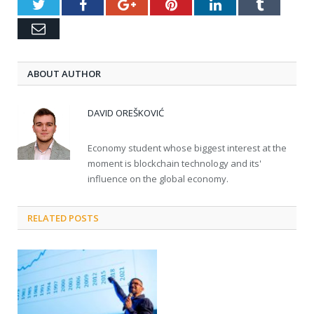
Twitter
Facebook
Google+
Pinterest
LinkedIn
Tumblr
Email
ABOUT AUTHOR
DAVID OREŠKOVIĆ
Economy student whose biggest interest at the
moment is blockchain technology and its'
influence on the global economy.
RELATED POSTS