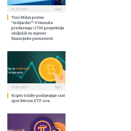
03.10.2023
0
Toni Milun postao
“milijarder”! Vrhunska
predavanja i 1700 posjetitelja
obilježili su mjesec
financijske pismenosti
13.09.2023
0
Kripto tržište podcjenjuje rast
spot Bitcoin ETF-ova