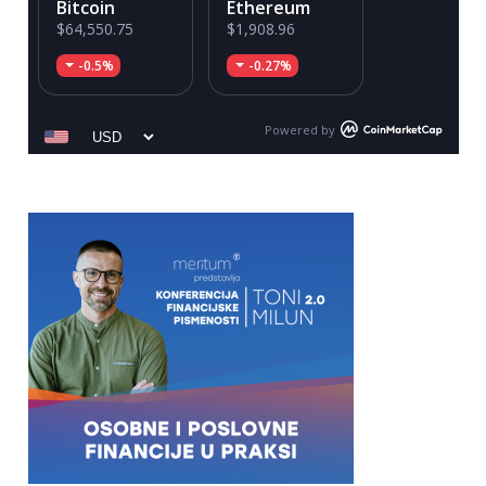
Bitcoin
Ethereum
$64,550.75
$1,908.96
-0.5%
-0.27%
Powered by