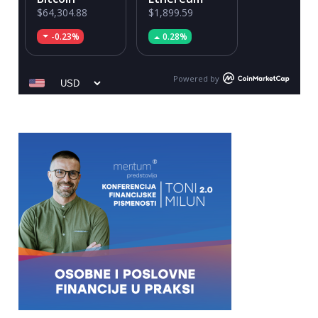
$64,304.88
$1,899.59
-0.23%
0.28%
Powered by