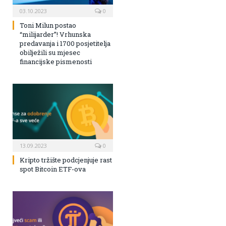
03.10.2023
0
Toni Milun postao
“milijarder”! Vrhunska
predavanja i 1700 posjetitelja
obilježili su mjesec
financijske pismenosti
13.09.2023
0
Kripto tržište podcjenjuje rast
spot Bitcoin ETF-ova