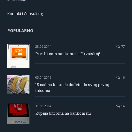
Kontakt i Consulting
POPULARNO
28.09.2014
77
Prvi bitcoin bankomat u Hrvatskoj!
03.04.2016
16
15 načina kako da dođete do svog prvog
bitcoina
11.10.2014
14
Kupnja bitcoina na bankomatu