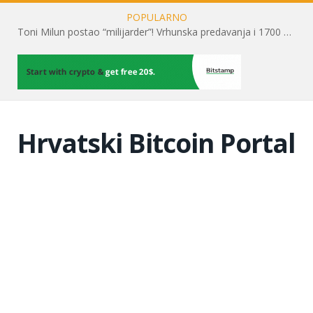
POPULARNO
Toni Milun postao “milijarder”! Vrhunska predavanja i 1700 posjetitelja obilježili su mjesec financijske pismenosti
Hrvatski Bitcoin Portal