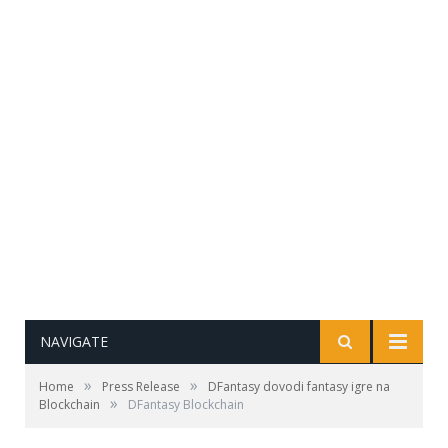
NAVIGATE
»
»
Home
Press Release
DFantasy dovodi fantasy igre na
»
Blockchain
DFantasy Blockchain