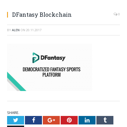
DFantasy Blockchain
0
BY
ALEN
ON
20.11.2017
SHARE.
Twitter
Facebook
Google+
Pinterest
LinkedIn
Tumblr