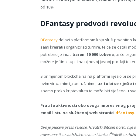
od 10%.
DFantasy predvodi revoluc
DFantasy
dolazi s platformom koja služi prvobitno ko
sami kreirati i organizirati turnire, te će se ostali moći
potrebno je imati
barem 10 000 tokena
, te će orga
možete jeftino kupiti na njihovoj javnoj prodaji toke
S primjenom blockchaina na platformi riješio bi se 
ovim virtualnim igrama. Naime,
uz to bi se riješio
znamo preko kriptovaluta to može biti riješeno u sv
Pratite aktivnosti oko ovoga impresivnog pro
email listu na službenoj web stranici
dfantasy.
Ovo je plaćeni press release. Hrvatski Bitcoin portal nije 
povezanosti sa sadržajem ovoga članka. Čitatelji su dužni