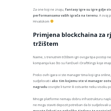
Za one koji ne znaju,
fantasy igre su igre gdje s
performansama vaših igrača na terenu
. A ovaj 
Hrvatskom
Primjena blockchaina za r
tržištem
Naime, s trenutnim tržištem igri ovoga tipa postoji n
kompanija kao što su FanDuel i DraftKings koje imaj
Preko ovih igara vi ste manager tima koji igra online, 
sudjelovati i
ako tim kojemu ste vi manager ostva
nagradu
osvojite li turnir ili ostvarite neku visoku po
Mnoge platforme nemaju dobru infrastrukturu naplate,
ne mogu staviti depozit potreban da bi sudjelovali u
morate čekati po nekoliko tjedana te postojeć