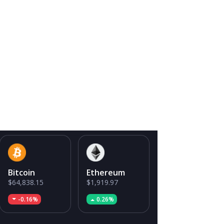
Bitcoin
Ethereum
$64,838.15
$1,919.97
-0.16%
0.26%