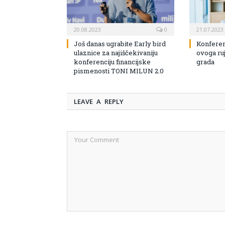
20.08.2023
0
21.07.2023
Još danas ugrabite Early bird
Konferen
ulaznice za najiščekivaniju
ovoga ruj
konferenciju financijske
grada
pismenosti TONI MILUN 2.0
LEAVE A REPLY