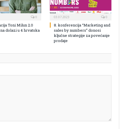
0
03.07.2023
0
cija Toni Milun 2.0
8. konferencija “Marketing and
na dolazi u 4 hrvatska
sales by numbers” donosi
ključne strategije za povećanje
prodaje