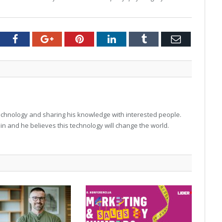
tter
Facebook
Google+
Pinterest
LinkedIn
Tumblr
Email
technology and sharing his knowledge with interested people.
in and he believes this technology will change the world.