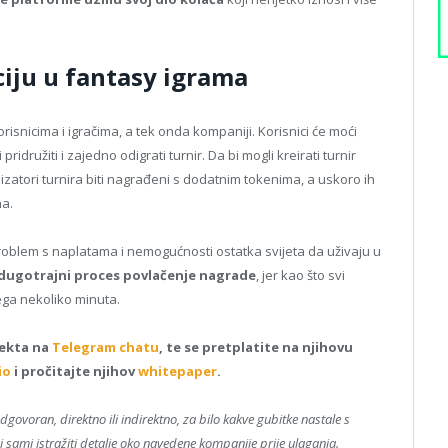
iju u fantasy igrama
risnicima i igračima, a tek onda kompaniji. Korisnici će moći
 pridružiti i zajedno odigrati turnir. Da bi mogli kreirati turnir
nizatori turnira biti nagrađeni s dodatnim tokenima, a uskoro ih
na.
problem s naplatama i nemogućnosti ostatka svijeta da uživaju u
 i dugotrajni proces povlačenje nagrade
, jer kao što svi
ega nekoliko minuta.
jekta na
Telegram chatu
, te se pretplatite na njihovu
io
i pročitajte njihov
whitepaper
.
odgovoran, direktno ili indirektno, za bilo kakve gubitke nastale s
 sami istražiti detalje oko navedene kompanije prije ulaganja.