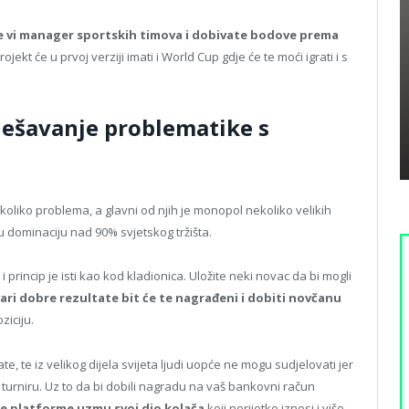
te vi manager sportskih timova i dobivate bodove prema
projekt će u prvoj verziji imati i World Cup gdje će te moći igrati i s
ješavanje problematike s
ekoliko problema, a glavni od njih je monopol nekoliko velikih
u dominaciju nad 90% svjetskog tržišta.
i princip je isti kao kod kladionica. Uložite neki novac da bi mogli
ri dobre rezultate bit će te nagrađeni i dobiti novčanu
ziciju.
 te iz velikog dijela svijeta ljudi uopće ne mogu sudjelovati jer
 turniru. Uz to da bi dobili nagradu na vaš bankovni račun
e platforme uzmu svoj dio kolača
koji nerijetko iznosi i više