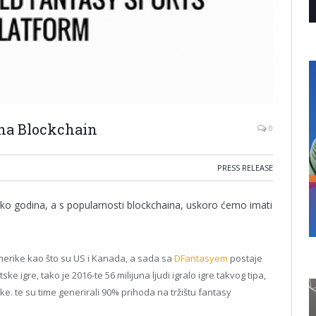
 na Blockchain
0
PRESS RELEASE
iko godina, a s popularnosti blockchaina, uskoro ćemo imati
merike kao što su US i Kanada, a sada sa
DFantasyem
postaje
e igre, tako je 2016-te 56 milijuna ljudi igralo igre takvog tipa,
e. te su time generirali 90% prihoda na tržištu fantasy