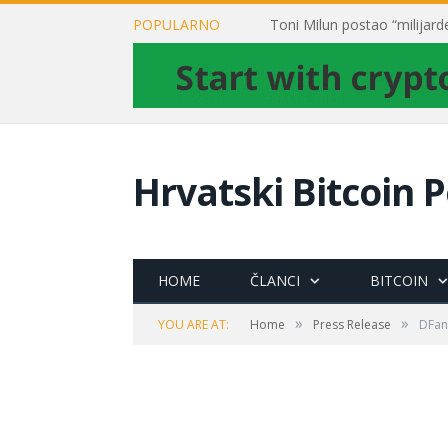
POPULARNO
Hrvatski Bitcoin P
HOME
ČLANCI
BITCOIN
»
»
YOU ARE AT:
Home
Press Release
DFan