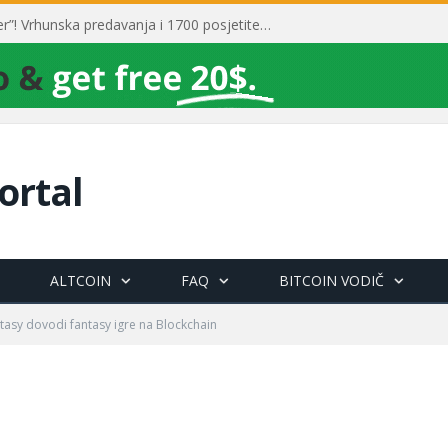
Toni Milun postao “milijarder”! Vrhunska predavanja i 1700 posjetitelja obilježili su mjesec financijske pismenosti
ortal
ALTCOIN
FAQ
BITCOIN VODIČ
tasy dovodi fantasy igre na Blockchain