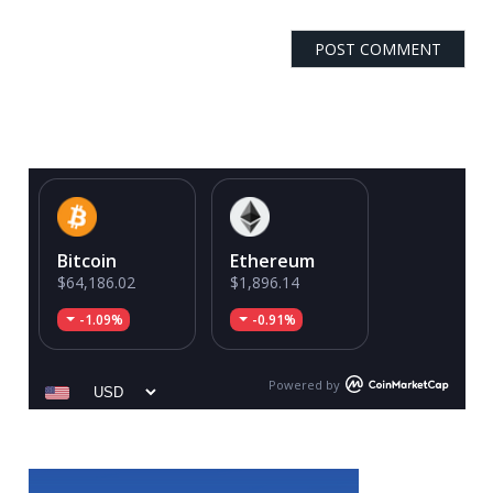
Bitcoin
Ethereum
$64,186.02
$1,896.14
-1.09%
-0.91%
Powered by