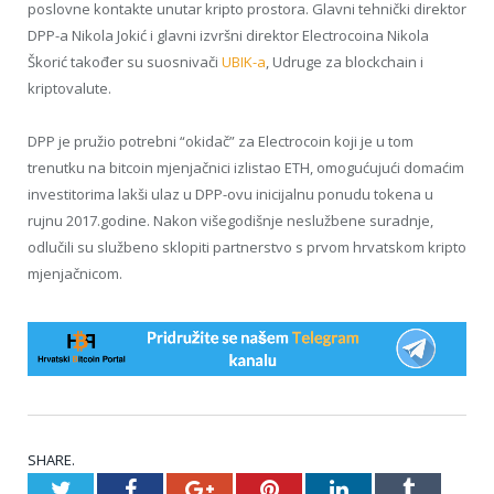
poslovne kontakte unutar kripto prostora. Glavni tehnički direktor
DPP-a Nikola Jokić i glavni izvršni direktor Electrocoina Nikola
Škorić također su suosnivači
UBIK-a
, Udruge za blockchain i
kriptovalute.
DPP je pružio potrebni “okidač” za Electrocoin koji je u tom
trenutku na bitcoin mjenjačnici izlistao ETH, omogućujući domaćim
investitorima lakši ulaz u DPP-ovu inicijalnu ponudu tokena u
rujnu 2017.godine. Nakon višegodišnje neslužbene suradnje,
odlučili su službeno sklopiti partnerstvo s prvom hrvatskom kripto
mjenjačnicom.
SHARE.
Twitter
Facebook
Google+
Pinterest
LinkedIn
Tumblr