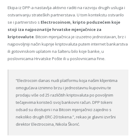
Ekipa iz DPP-a nastavlja aktivno raditi na razvoju drugih usluga i
ostvarivanju strateških partnerstava. U tom kontekstu ostvarilo
se i partnerstvo s
Electrocoinom, kripto poduzećem koje
stoji iza najpoznatije hrvatske mjenjačnice za
kriptovalute
. Bitcoin mjenjačnica je izuzetno jednostavan, brz i
najpovoljniji način kupnje kriptovaluta putem internet bankarstva
ili gotovinskom uplatom na šalteru bilo koje banke, u
poslovnicama Hrvatske Pošte ili u poslovnicama Fine.
“
Electrocoin danas nudi platformu koja našim klijentima
omogućava iznimno brzu i jednostavnu kupovinu te
prodaju više od 25 različitih kriptovaluta po povoljnim
tečajevima koristeći svoj bankovni račun. DPP tokeni
odsad su dostupni i na Bitcoin mjenjačnici zajedno s
nekoliko drugih ERC-20 tokena.”, rekao je glavni izvršni
direktor Electrocoina, Nikola Škorić.