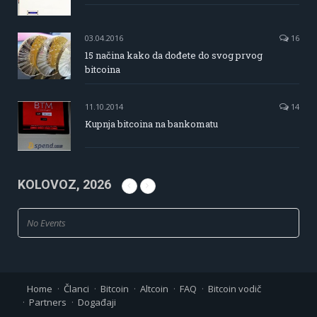
03.04.2016
16
15 načina kako da dođete do svog prvog
bitcoina
11.10.2014
14
Kupnja bitcoina na bankomatu
KOLOVOZ, 2026
No Events
Home
Članci
Bitcoin
Altcoin
FAQ
Bitcoin vodič
Partners
Događaji