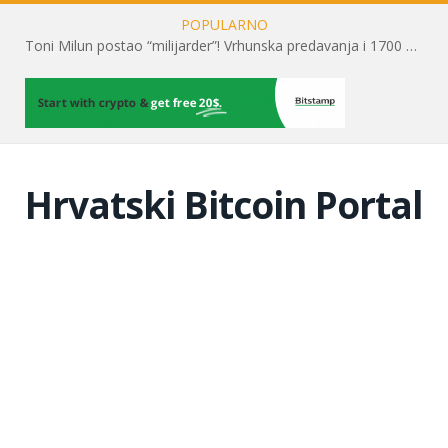
POPULARNO
Toni Milun postao “milijarder”! Vrhunska predavanja i 1700 posjetitelja obilježili su mjesec financijske pismenosti
Hrvatski Bitcoin Portal