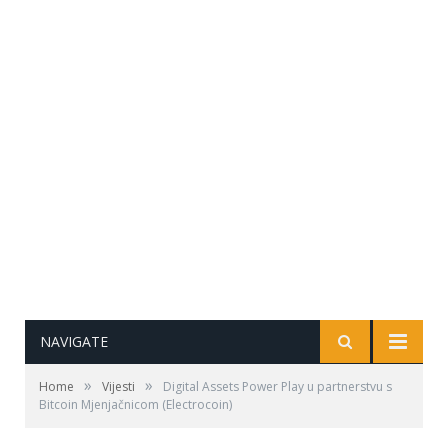
NAVIGATE
»
»
Home
Vijesti
Digital Assets Power Play u partnerstvu s
Bitcoin Mjenjačnicom (Electrocoin)