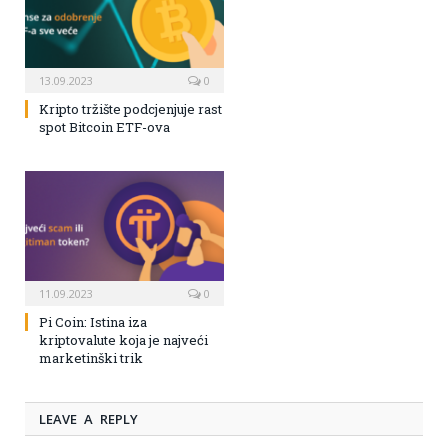
13.09.2023
0
Kripto tržište podcjenjuje rast
spot Bitcoin ETF-ova
11.09.2023
0
Pi Coin: Istina iza
kriptovalute koja je najveći
marketinški trik
LEAVE A REPLY