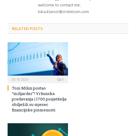
welcome to contact me:
luka.klancir@crobitcoin.com
RELATED POSTS
03.10.2023
0
Toni Milun postao
“milijarder”! Vrhunska
predavanja i 1700 posjetitelja
obilježili su mjesec
financijske pismenosti