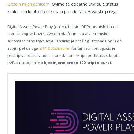
Bitcoin mjenjačnicom
. Ovime se dodatno utvrđuje status
kvalitetnih kripto i blockchain projekata u Hrvatskoj i regiji.
Digital Assets Power Play (dalje u tekstu: DPP), hrvatski fintech
startup koji se bavi razvojem platforme za algoritamsko i
automatizirano trgovanje, lansirao je prošlog listopada prvu od
svojih pet usluga:
DPP DataStreams
. Na taj način omogućio je
pristup konsolidiranom i pouzdanom skupu podataka s kripto
tržišta na kojem je
objedinjeno preko 100 kripto burzi.