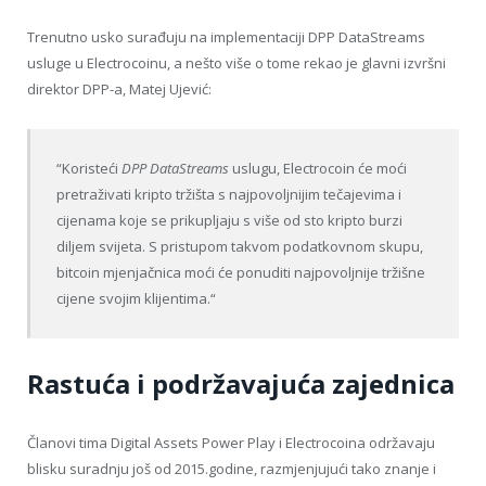
Trenutno usko surađuju na implementaciji DPP DataStreams
usluge u Electrocoinu, a nešto više o tome rekao je glavni izvršni
direktor DPP-a, Matej Ujević:
“
Koristeći
DPP DataStreams
uslugu, Electrocoin će moći
pretraživati kripto tržišta s najpovoljnijim tečajevima i
cijenama koje se prikupljaju s više od sto kripto burzi
diljem svijeta. S pristupom takvom podatkovnom skupu,
bitcoin mjenjačnica moći će ponuditi najpovoljnije tržišne
cijene svojim klijentima.
“
Rastuća i podržavajuća zajednica
Članovi tima Digital Assets Power Play i Electrocoina održavaju
blisku suradnju još od 2015.godine, razmjenjujući tako znanje i