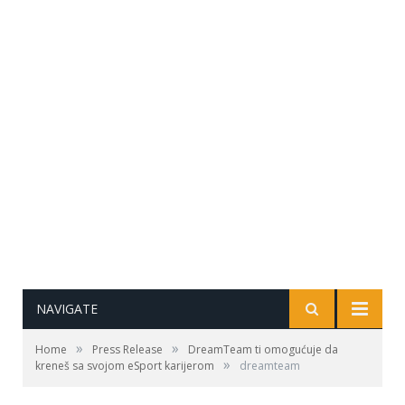
NAVIGATE
»
»
Home
Press Release
DreamTeam ti omogućuje da
»
kreneš sa svojom eSport karijerom
dreamteam