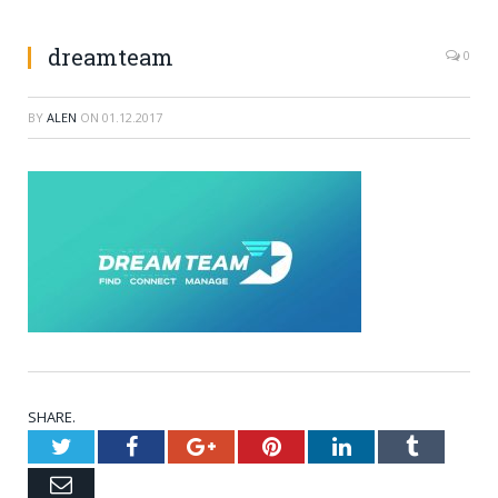
dreamteam
0
BY
ALEN
ON
01.12.2017
SHARE.
Twitter
Facebook
Google+
Pinterest
LinkedIn
Tumblr
Email