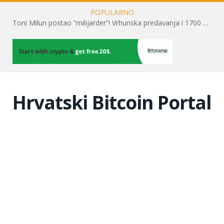
POPULARNO
Toni Milun postao “milijarder”! Vrhunska predavanja i 1700 posjetitelja obilježili su mjesec financijske pismenosti
Hrvatski Bitcoin Portal