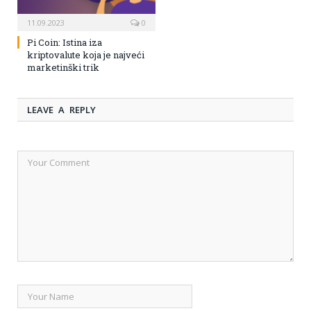
11.09.2023
0
Pi Coin: Istina iza
kriptovalute koja je najveći
marketinški trik
LEAVE A REPLY