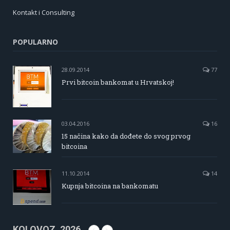
Kontakt i Consulting
POPULARNO
28.09.2014
77
Prvi bitcoin bankomat u Hrvatskoj!
03.04.2016
16
15 načina kako da dođete do svog prvog
bitcoina
11.10.2014
14
Kupnja bitcoina na bankomatu
KOLOVOZ, 2026