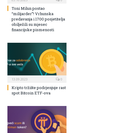
Toni Milun postao
“milijarder”! Vrhunska
predavanja i 1700 posjetitelja
obilježili su mjesec
financijske pismenosti
13.09.2023
0
Kripto tržište podcjenjuje rast
spot Bitcoin ETF-ova