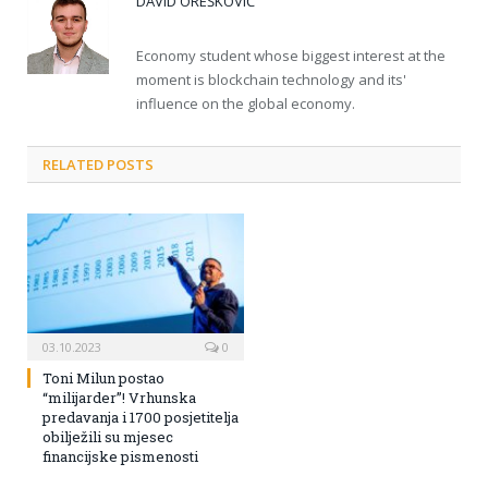
DAVID OREŠKOVIĆ
Economy student whose biggest interest at the
moment is blockchain technology and its'
influence on the global economy.
RELATED POSTS
03.10.2023
0
Toni Milun postao
“milijarder”! Vrhunska
predavanja i 1700 posjetitelja
obilježili su mjesec
financijske pismenosti