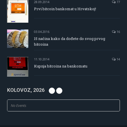
28.09.2014
77
Prvi bitcoin bankomat u Hrvatskoj!
03.04.2016
16
15 načina kako da dođete do svog prvog
bitcoina
11.10.2014
14
Kupnja bitcoina na bankomatu
KOLOVOZ, 2026
No Events