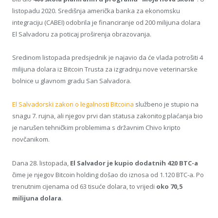
listopadu 2020. Središnja američka banka za ekonomsku
integraciju (CABEI) odobrila je financiranje od 200 milijuna dolara
El Salvadoru za poticaj proširenja obrazovanja.
Sredinom listopada predsjednik je najavio da će vlada potrošiti 4
milijuna dolara iz Bitcoin Trusta za izgradnju nove veterinarske
bolnice u glavnom gradu San Salvadora.
El Salvadorski zakon o legalnosti Bitcoina
službeno je stupio na
snagu 7. rujna, ali njegov prvi dan statusa zakonitog plaćanja bio
je narušen tehničkim problemima s državnim Chivo kripto
novčanikom.
Dana 28. listopada,
El Salvador je kupio dodatnih 420 BTC-a
čime je njegov Bitcoin holding došao do iznosa od 1.120 BTC-a. Po
trenutnim cijenama od 63 tisuće dolara, to vrijedi
oko 70,5
milijuna dolara
.