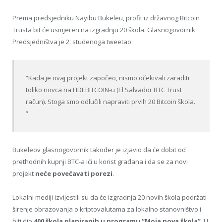
Prema predsjedniku Nayibu Bukeleu, profit iz državnog Bitcoin
Trusta bit će usmjeren na izgradnju 20 škola. Glasnogovornik
Predsjedništva je 2. studenoga tweetao:
“Kada je ovaj projekt započeo, nismo očekivali zaraditi
toliko novca na FIDEBITCOIN-u (El Salvador BTC Trust
račun). Stoga smo odlučili napraviti prvih 20 Bitcoin škola.
”
Bukeleov glasnogovornik također je izjavio da će dobit od
prethodnih kupnji BTC-a ići u korist građana i da se za novi
projekt
neće povećavati porezi
.
Lokalni mediji izvijestili su da će izgradnja 20 novih škola podržati
širenje obrazovanja o kriptovalutama za lokalno stanovništvo i
biti dio
400 škola planiranih u programu “Moja nova škola”
. U