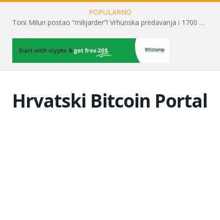
POPULARNO
Toni Milun postao “milijarder”! Vrhunska predavanja i 1700 posjetitelja obilježili su mjesec financijske pismenosti
Hrvatski Bitcoin Portal