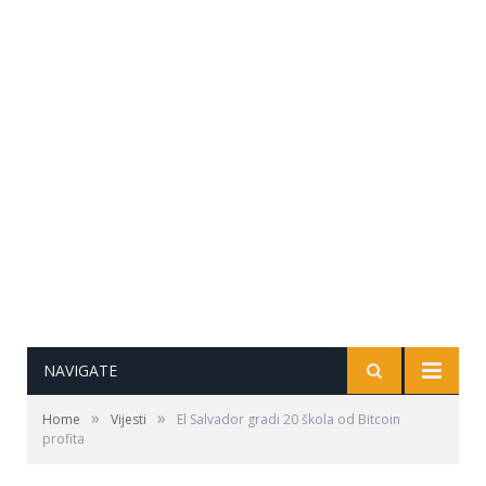
NAVIGATE
»
»
Home
Vijesti
El Salvador gradi 20 škola od Bitcoin
profita