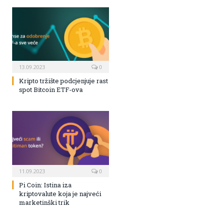
13.09.2023
0
Kripto tržište podcjenjuje rast
spot Bitcoin ETF-ova
11.09.2023
0
Pi Coin: Istina iza
kriptovalute koja je najveći
marketinški trik