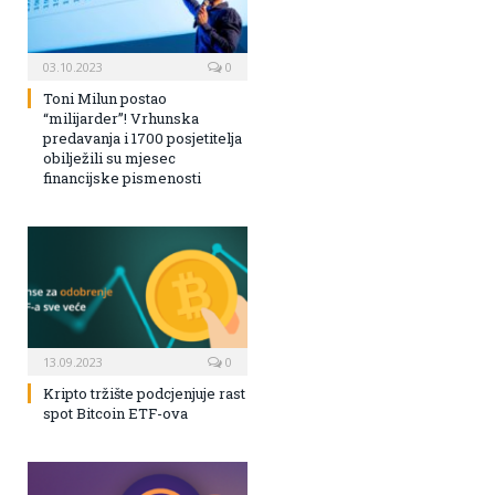
03.10.2023
0
Toni Milun postao
“milijarder”! Vrhunska
predavanja i 1700 posjetitelja
obilježili su mjesec
financijske pismenosti
13.09.2023
0
Kripto tržište podcjenjuje rast
spot Bitcoin ETF-ova