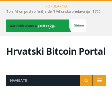
POPULARNO
Toni Milun postao “milijarder”! Vrhunska predavanja i 1700 posjetitelja obilježili su mjesec financijske pismenosti
Hrvatski Bitcoin Portal
NAVIGATE