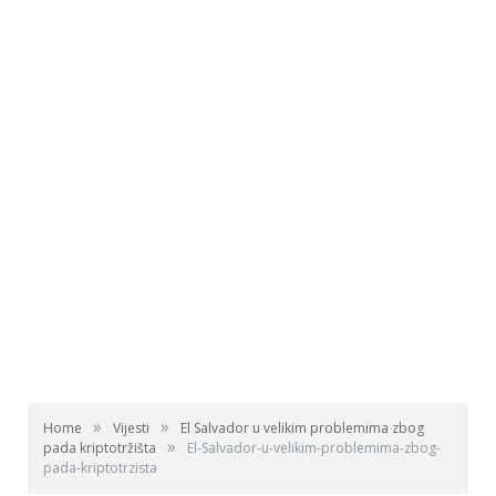
»
»
Home
Vijesti
El Salvador u velikim problemima zbog
»
pada kriptotržišta
El-Salvador-u-velikim-problemima-zbog-
pada-kriptotrzista