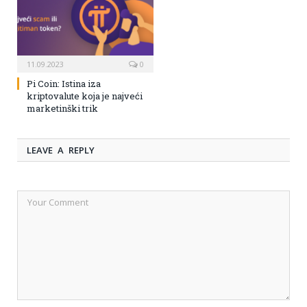
11.09.2023
0
Pi Coin: Istina iza
kriptovalute koja je najveći
marketinški trik
LEAVE A REPLY