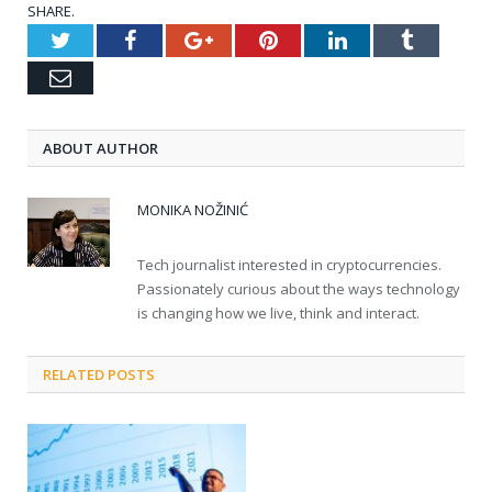
SHARE.
Twitter
Facebook
Google+
Pinterest
LinkedIn
Tumblr
Email
ABOUT AUTHOR
MONIKA NOŽINIĆ
Tech journalist interested in cryptocurrencies.
Passionately curious about the ways technology
is changing how we live, think and interact.
RELATED POSTS