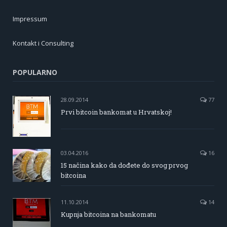
Impressum
Kontakt i Consulting
POPULARNO
28.09.2014
77
Prvi bitcoin bankomat u Hrvatskoj!
03.04.2016
16
15 načina kako da dođete do svog prvog
bitcoina
11.10.2014
14
Kupnja bitcoina na bankomatu