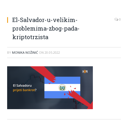
El-Salvador-u-velikim-
0
problemima-zbog-pada-
kriptotrzista
BY
MONIKA NOŽINIĆ
ON
20.05.2022