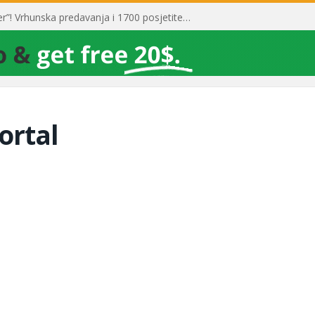
Toni Milun postao “milijarder”! Vrhunska predavanja i 1700 posjetitelja obilježili su mjesec financijske pismenosti
ortal