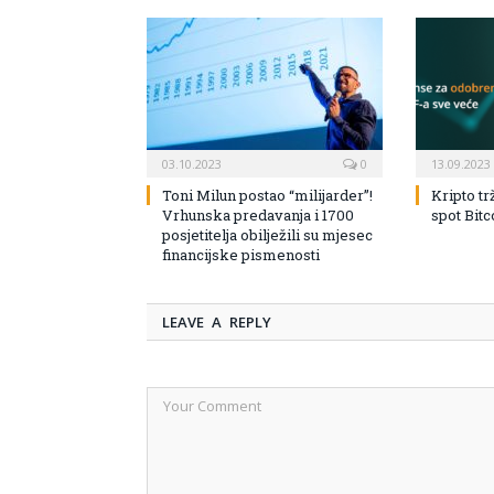
03.10.2023
0
13.09.2023
Toni Milun postao “milijarder”!
Kripto tr
Vrhunska predavanja i 1700
spot Bit
posjetitelja obilježili su mjesec
financijske pismenosti
LEAVE A REPLY