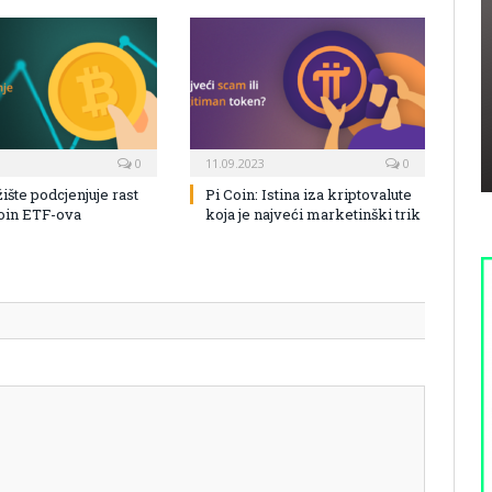
0
11.09.2023
0
žište podcjenjuje rast
Pi Coin: Istina iza kriptovalute
coin ETF-ova
koja je najveći marketinški trik