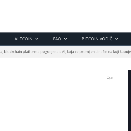
ALTCOIN
FAQ
BITCOIN VODIČ
a, blockchain platforma pogonjena s AI, koja će promijeniti način na koji kupu
0