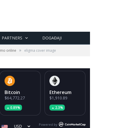
PARTNERS
DOGAĐAJI
»
jemo online
eligma cover image
Bitcoin
Ethereum
$64,772.27
$1,910.89
0.89%
2.3%
Powered by