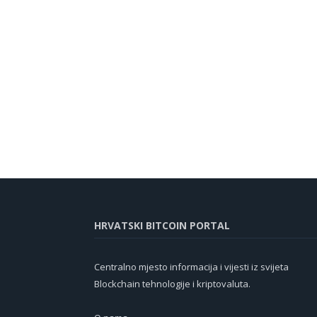
HRVATSKI BITCOIN PORTAL
Centralno mjesto informacija i vijesti iz svijeta
Blockchain tehnologije i kriptovaluta.