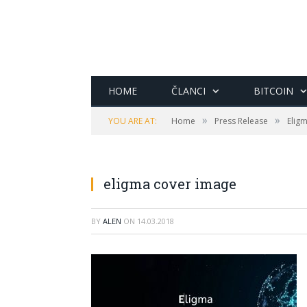
HOME
ČLANCI
BITCOIN
»
»
YOU ARE AT:
Home
Press Release
Eligm
eligma cover image
BY
ALEN
ON
14.03.2018