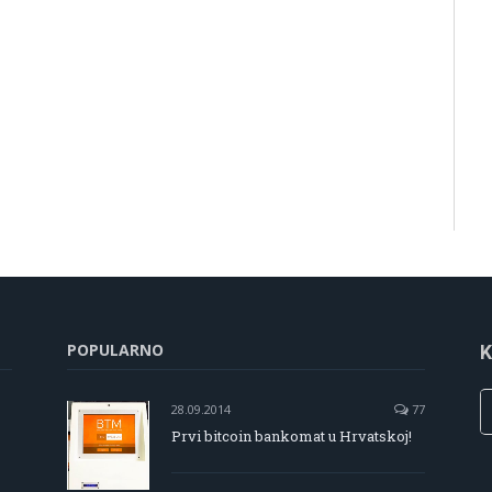
POPULARNO
K
28.09.2014
77
Prvi bitcoin bankomat u Hrvatskoj!