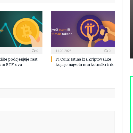
0
11.09.2023
0
žište podcjenjuje rast
Pi Coin: Istina iza kriptovalute
coin ETF-ova
koja je najveći marketinški trik