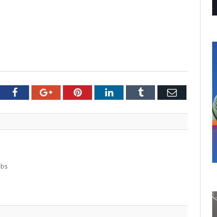
tter
Facebook
Google+
Pinterest
LinkedIn
Tumblr
Email
abs