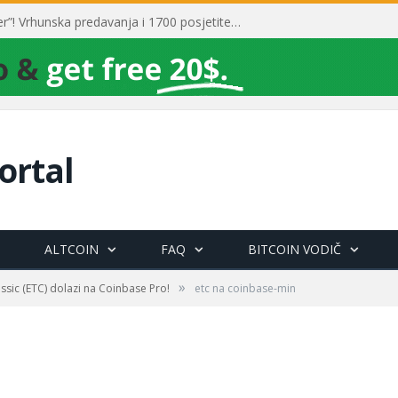
Toni Milun postao “milijarder”! Vrhunska predavanja i 1700 posjetitelja obilježili su mjesec financijske pismenosti
ortal
ALTCOIN
FAQ
BITCOIN VODIČ
»
ssic (ETC) dolazi na Coinbase Pro!
etc na coinbase-min