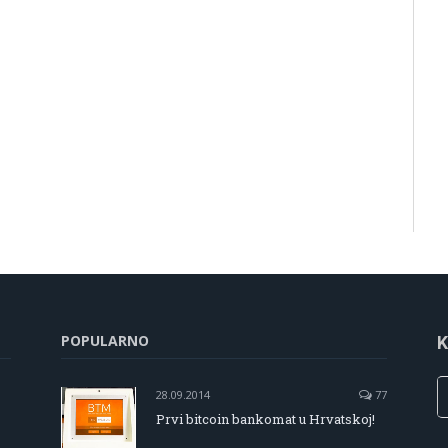
POPULARNO
K
28.09.2014
77
Prvi bitcoin bankomat u Hrvatskoj!