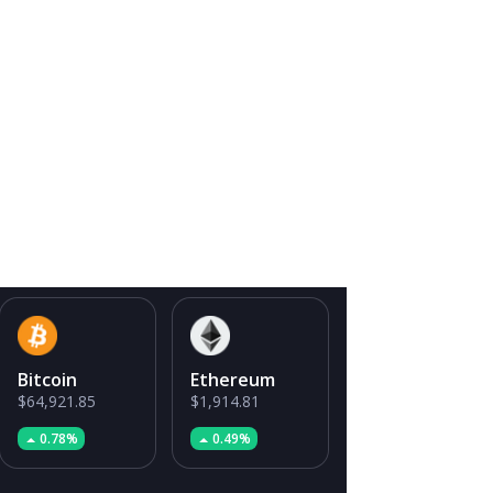
Bitcoin
Ethereum
$64,921.85
$1,914.81
0.78%
0.49%