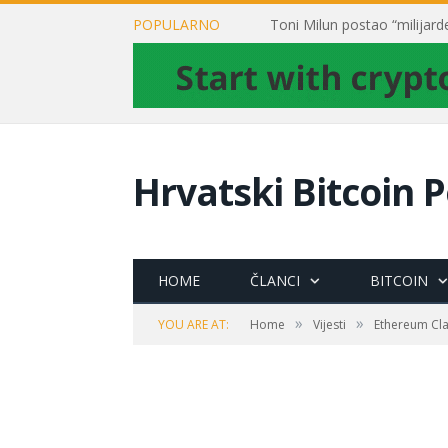
POPULARNO
Hrvatski Bitcoin P
HOME
ČLANCI
BITCOIN
»
»
YOU ARE AT:
Home
Vijesti
Ethereum Cla