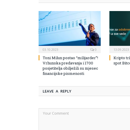
03.10.2023
0
13.09.2023
Toni Milun postao “milijarder”!
Kripto tr
Vrhunska predavanja i 1700
spot Bit
posjetitelja obilježili su mjesec
financijske pismenosti
LEAVE A REPLY