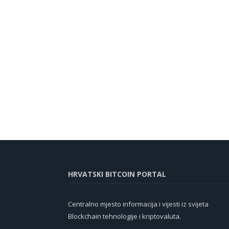
HRVATSKI BITCOIN PORTAL
Centralno mjesto informacija i vijesti iz svijeta
Blockchain tehnologije i kriptovaluta.