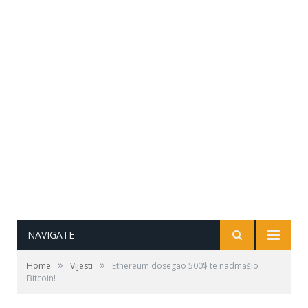
NAVIGATE
»
»
Home
Vijesti
Ethereum dosegao 500$ te nadmašio
Bitcoin!