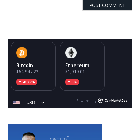
Bitcoin
Ethereum
$64,947.22
$1,919.01
-0.27%
0%
Powered by