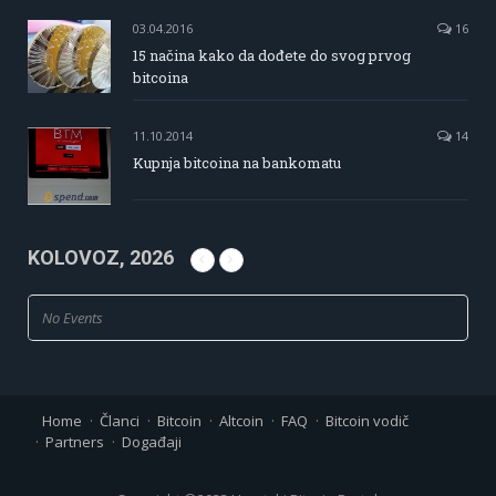
03.04.2016
16
15 načina kako da dođete do svog prvog
bitcoina
11.10.2014
14
Kupnja bitcoina na bankomatu
KOLOVOZ, 2026
No Events
Home
Članci
Bitcoin
Altcoin
FAQ
Bitcoin vodič
Partners
Događaji