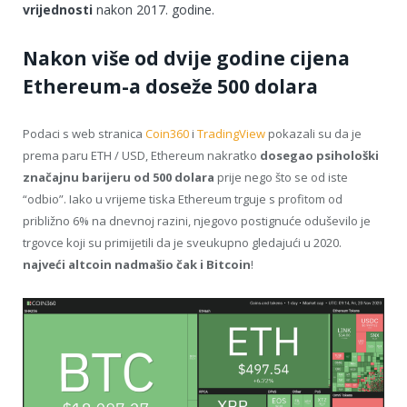
vrijednosti
nakon 2017. godine.
Nakon više od dvije godine cijena
Ethereum-a doseže 500 dolara
Podaci s web stranica
Coin360
i
TradingView
pokazali su da je
prema paru ETH / USD, Ethereum nakratko
dosegao psihološki
značajnu barijeru od 500 dolara
prije nego što se od iste
“odbio”. Iako u vrijeme tiska Ethereum trguje s profitom od
približno 6% na dnevnoj razini, njegovo postignuće oduševilo je
trgovce koji su primijetili da je sveukupno gledajući u 2020.
najveći altcoin nadmašio čak i Bitcoin
!