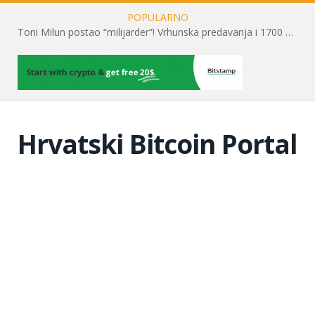
POPULARNO
Toni Milun postao “milijarder”! Vrhunska predavanja i 1700 posjetitelja obilježili su mjesec financijske pismenosti
Hrvatski Bitcoin Portal