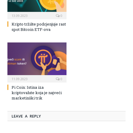
13.09.2023
0
Kripto tržište podcjenjuje rast
spot Bitcoin ETF-ova
11.09.2023
0
Pi Coin: Istina iza
kriptovalute koja je najveći
marketinški trik
LEAVE A REPLY