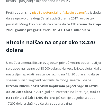
Bitcoin u posljednjih mjesec dana i to za 7%.
Prošli tjedan smo
pisali o potencijalnoj “altcoin sezoni”
, a izgleda
da se upravo ona događa, ali sudeći prema 2017., ovo je tek
početak. Mnogi kripto analitičari tvrde da će
Ethereum do kraja
2021. godine pregaziti trenutni ATH od 1.400 dolara
.
Bitcoin naišao na otpor oko 18.420
dolara
U međuvremenu, Bitcoin ovaj petak privlači većinu pozornosti jer
se popeo na razinu od 18.000 dolara. Najveća kriptovaluta i dalje
nastavlja napadati resistance razinu na 18.420 dolara. I dalje je
snažan bullish segment na tržištu te mnogi smatraju da će
Bitcoin idućim pozitivnim impulsom prijeći najvišu razinu
od 20.000 dolara
iz 2017. godine. Potencijalna korekcija,
možda
na razinu od čak 11.600 dolara
, još se nije dogodio, a sada
17.200 dolara služi kao čvrsta support razina.