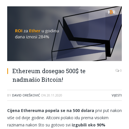
Ethereum dosegao 500$ te
0
nadmašio Bitcoin!
BY
DAVID OREŠKOVIĆ
ON
20.11.2020
VIJESTI
Cijena Ethereuma popela se na 500 dolara
prvi put nakon
više od dvije godine. Altcoini polako idu prema visokim
razinama nakon što su gotovo svi
izgubili oko 90%