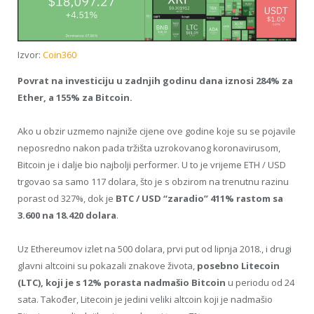
Izvor:
Coin360
Povrat na investiciju u zadnjih godinu dana iznosi 284% za
Ether, a 155% za Bitcoin.
Ako u obzir uzmemo najniže cijene ove godine koje su se pojavile
neposredno nakon pada tržišta uzrokovanog koronavirusom,
Bitcoin je i dalje bio najbolji performer. U to je vrijeme ETH / USD
trgovao sa samo 117 dolara, što je s obzirom na trenutnu razinu
porast od 327%, dok je
BTC / USD “zaradio” 411% rastom sa
3.600 na 18.420 dolara
.
Uz Ethereumov izlet na 500 dolara, prvi put od lipnja 2018., i drugi
glavni altcoini su pokazali znakove života,
posebno Litecoin
(LTC), koji je s 12% porasta nadmašio Bitcoin
u periodu od 24
sata. Također, Litecoin je jedini veliki altcoin koji je nadmašio