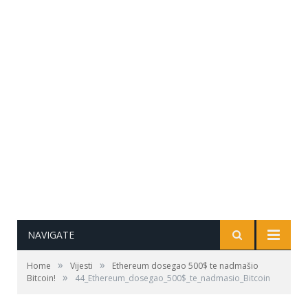
NAVIGATE
»
»
Home
Vijesti
Ethereum dosegao 500$ te nadmašio
»
Bitcoin!
44_Ethereum_dosegao_500$_te_nadmasio_Bitcoin