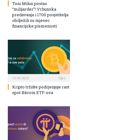
Toni Milun postao
“milijarder”! Vrhunska
predavanja i 1700 posjetitelja
obilježili su mjesec
financijske pismenosti
13.09.2023
0
Kripto tržište podcjenjuje rast
spot Bitcoin ETF-ova