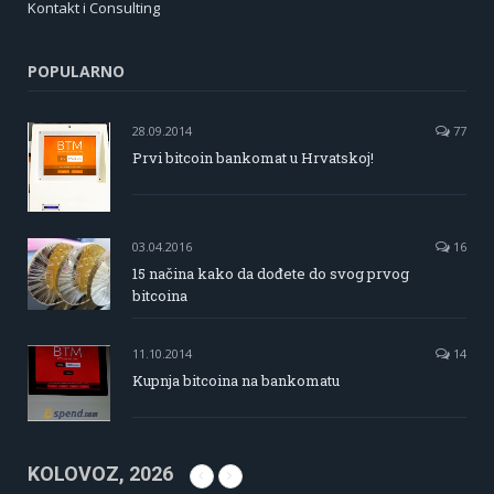
Kontakt i Consulting
POPULARNO
28.09.2014
77
Prvi bitcoin bankomat u Hrvatskoj!
03.04.2016
16
15 načina kako da dođete do svog prvog
bitcoina
11.10.2014
14
Kupnja bitcoina na bankomatu
KOLOVOZ, 2026