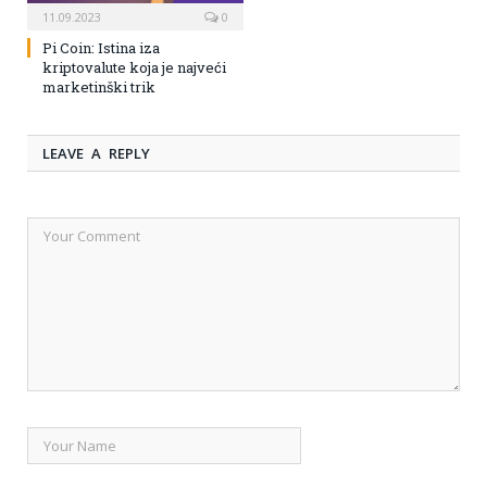
11.09.2023
0
Pi Coin: Istina iza
kriptovalute koja je najveći
marketinški trik
LEAVE A REPLY