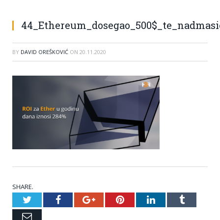
44_Ethereum_dosegao_500$_te_nadmasi
BY
DAVID OREŠKOVIĆ
ON
20.11.2020
SHARE.
Twitter
Facebook
Google+
Pinterest
LinkedIn
Tumblr
Email