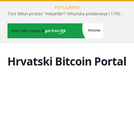
POPULARNO
Toni Milun postao “milijarder”! Vrhunska predavanja i 1700 posjetitelja obilježili su mjesec financijske pismenosti
Hrvatski Bitcoin Portal