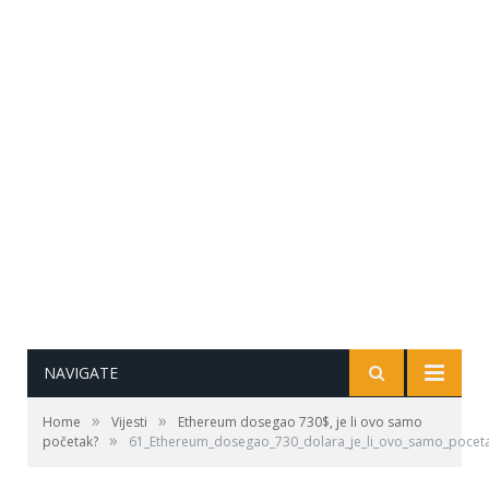
NAVIGATE
»
»
Home
Vijesti
Ethereum dosegao 730$, je li ovo samo
»
početak?
61_Ethereum_dosegao_730_dolara_je_li_ovo_samo_pocet