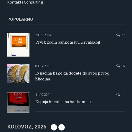
Kontakt i Consulting
POPULARNO
28.09.2014
77
Prvi bitcoin bankomat u Hrvatskoj!
03.04.2016
16
15 načina kako da dođete do svog prvog
bitcoina
11.10.2014
14
Kupnja bitcoina na bankomatu
KOLOVOZ, 2026