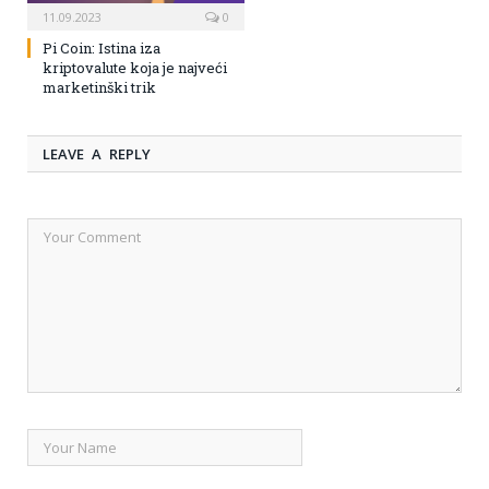
11.09.2023
0
Pi Coin: Istina iza
kriptovalute koja je najveći
marketinški trik
LEAVE A REPLY