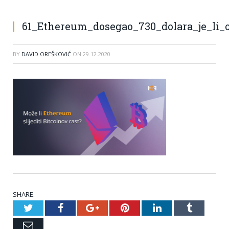
61_Ethereum_dosegao_730_dolara_je_li
BY
DAVID OREŠKOVIĆ
ON
29.12.2020
SHARE.
Twitter
Facebook
Google+
Pinterest
LinkedIn
Tumblr
Email