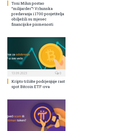
Toni Milun postao
“milijarder”! Vrhunska
predavanja i 1700 posjetitelja
obilježili su mjesec
financijske pismenosti
13.09.2023
0
Kripto tržište podcjenjuje rast
spot Bitcoin ETF-ova