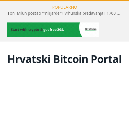
POPULARNO
Toni Milun postao “milijarder”! Vrhunska predavanja i 1700 posjetitelja obilježili su mjesec financijske pismenosti
Hrvatski Bitcoin Portal