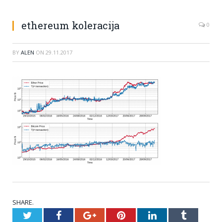
ethereum koleracija
0
BY
ALEN
ON
29.11.2017
SHARE.
Twitter
Facebook
Google+
Pinterest
LinkedIn
Tumblr