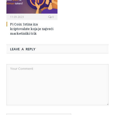
11.09.2023
0
Pi Coin: Istina iza
kriptovalute koja je najveći
marketinški trik
LEAVE A REPLY