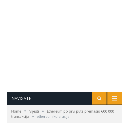
NAVIGATE
»
»
Home
Vijesti
Ethereum po prvi puta premašio 600 000
»
transakcija
ethereum koleracija