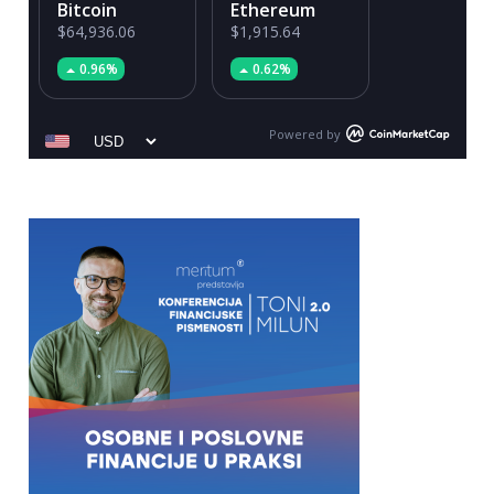
Bitcoin
Ethereum
$64,936.06
$1,915.64
0.96%
0.62%
Powered by