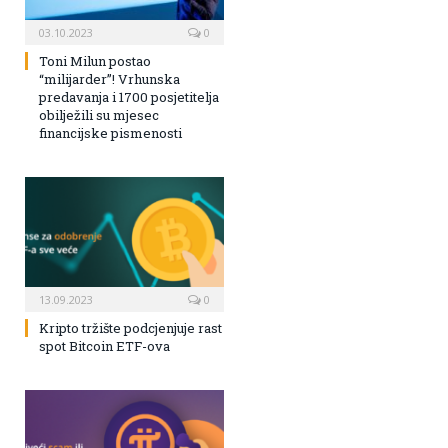
03.10.2023
0
Toni Milun postao
“milijarder”! Vrhunska
predavanja i 1700 posjetitelja
obilježili su mjesec
financijske pismenosti
13.09.2023
0
Kripto tržište podcjenjuje rast
spot Bitcoin ETF-ova