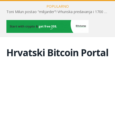
POPULARNO
Toni Milun postao “milijarder”! Vrhunska predavanja i 1700 posjetitelja obilježili su mjesec financijske pismenosti
Hrvatski Bitcoin Portal