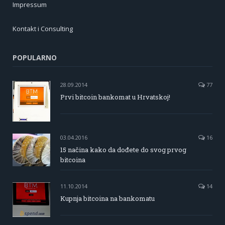
Impressum
Kontakt i Consulting
POPULARNO
28.09.2014
77
Prvi bitcoin bankomat u Hrvatskoj!
03.04.2016
16
15 načina kako da dođete do svog prvog
bitcoina
11.10.2014
14
Kupnja bitcoina na bankomatu